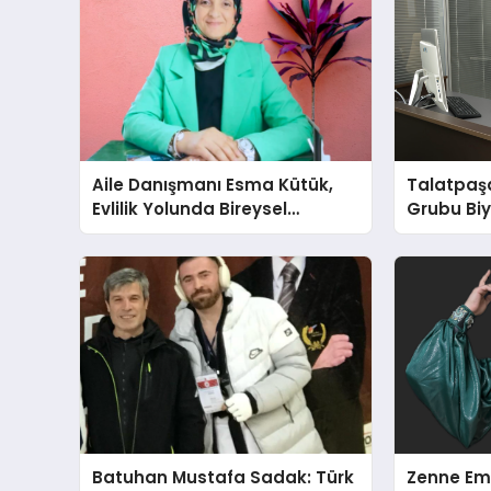
Aile Danışmanı Esma Kütük,
Talatpaş
Evlilik Yolunda Bireysel
Grubu Bi
Farkındalığın ve Sınırların
Dr. Ahme
Gücünü Anlatıyor
Batuhan Mustafa Sadak: Türk
Zenne Em