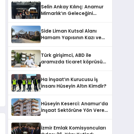
Selin Ankay Kılınç: Anamur
Mimarlık’ın Geleceğini
Şekillendiren Yöneticisi
Side Liman Kutsal Alanı
Hamam Yapısının Kazı ve
Onarımı Selectum
Hotels&Resorts’un da
Türk girişimci, ABD ile
Katkılarıyla Tamamlandı
aramızda ticaret köprüsü
inşa etti
Ha İnşaat’ın Kurucusu İş
İnsanı Hüseyin Altın Kimdir?
Hüseyin Keserci: Anamur’da
İnşaat Sektörüne Yön Veren
İsim
İzmir Emlak Komisyoncuları