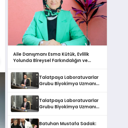
Aile Danışmanı Esma Kütük, Evlilik
Yolunda Bireysel Farkındalığın ve
Sınırların Gücünü Anlatıyor
Talatpaşa Laboratuvarlar
Grubu Biyokimya Uzmanı
Prof. Dr. Ahmet Var
Talatpaşa Laboratuvarlar
Grubu Biyokimya Uzmanı
Prof. Dr. Ahmet Var
Batuhan Mustafa Sadak: