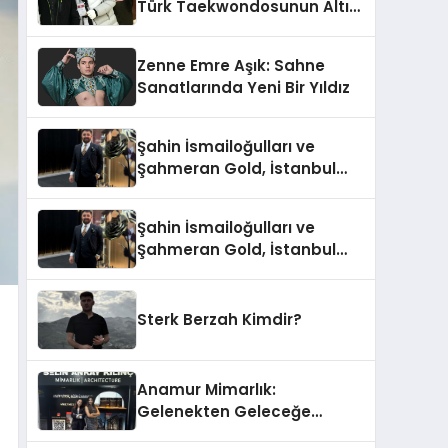
Türk Taekwondosunun Altın
Yumruğu
Zenne Emre Aşık: Sahne
Sanatlarında Yeni Bir Yıldız
Şahin İsmailoğulları ve
Şahmeran Gold, İstanbul
Altın Fuarı’nda Sektöre
Damga Vurdu
Şahin İsmailoğulları ve
Şahmeran Gold, İstanbul
Altın Fuarı’nda Sektöre
Damga Vurdu
Sterk Berzah Kimdir?
Anamur Mimarlık:
Gelenekten Geleceğe
Modern Dokunuşlar