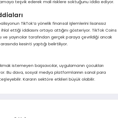
camaya teşvik ederek mali risklere soktuğunu iddia ediyor.
ddiaları
lisyonun TikTok’a yönelik finansal işlemlerini lisanssız
lal ettiği iddiasını ortaya attığını gösteriyor. TikTok Coins
ğı ve yayıncılar tarafından gerçek paraya çevrildiği ancak
asında kesinti yaptığı belirtiliyor.
ırakmak istemeyen başsavcılar, uygulamanın çocukları
yor. Bu dava, sosyal medya platformlarının sanal para
teşleyebilir. Kararın sektöre etkileri büyük olabilir.