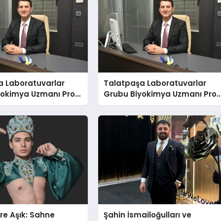
a Laboratuvarlar
Talatpaşa Laboratuvarlar
yokimya Uzmanı Prof.
Grubu Biyokimya Uzmanı Prof
t Var
Dr. Ahmet Var
re Aşık: Sahne
Şahin İsmailoğulları ve