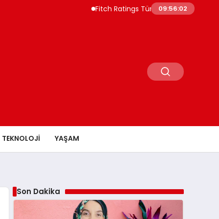
Fitch Ratings Türkiye Borç Piyasasının 550
09:56:03
TEKNOLOJI
YAŞAM
Son Dakika