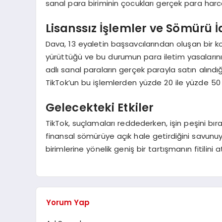
sanal para biriminin çocukları gerçek para har
Lisanssız İşlemler ve Sömürü İ
Dava, 13 eyaletin başsavcılarından oluşan bir koa
yürüttüğü ve bu durumun para iletim yasalarını ih
adlı sanal paraların gerçek parayla satın alındı
TikTok’un bu işlemlerden yüzde 20 ile yüzde 50 ar
Gelecekteki Etkiler
TikTok, suçlamaları reddederken, işin peşini b
finansal sömürüye açık hale getirdiğini savunu
birimlerine yönelik geniş bir tartışmanın fitilini a
Yorum Yap