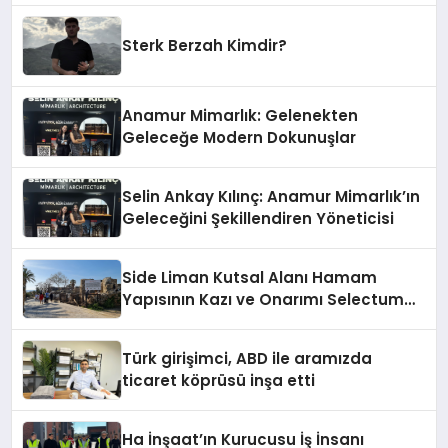
Sterk Berzah Kimdir?
Anamur Mimarlık: Gelenekten
Geleceğe Modern Dokunuşlar
Selin Ankay Kılınç: Anamur Mimarlık’ın
Geleceğini Şekillendiren Yöneticisi
Side Liman Kutsal Alanı Hamam
Yapısının Kazı ve Onarımı Selectum
Hotels&Resorts’un da Katkılarıyla
Tamamlandı
Türk girişimci, ABD ile aramızda
ticaret köprüsü inşa etti
Ha İnşaat’ın Kurucusu İş İnsanı