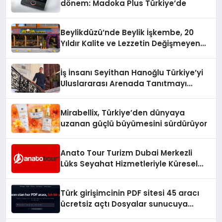
dönem: Madoka Plus Türkiye’de
Beylikdüzü’nde Beylik İşkembe, 20
Yıldır Kalite ve Lezzetin Değişmeyen
Adresi
İş İnsanı Seyithan Hanoğlu Türkiye’yi
Uluslararası Arenada Tanıtmayı
Hedefliyor
Mirabellix, Türkiye’den dünyaya
uzanan güçlü büyümesini sürdürüyor
Anato Tour Turizm Dubai Merkezli
Lüks Seyahat Hizmetleriyle Küresel
Turizmde Öne Çıkıyor
Türk girişimcinin PDF sitesi 45 aracı
ücretsiz açtı Dosyalar sunucuya
gitmiyor