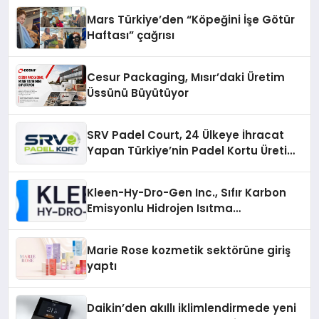
Mars Türkiye’den “Köpeğini İşe Götür
Haftası” çağrısı
Cesur Packaging, Mısır’daki Üretim
Üssünü Büyütüyor
SRV Padel Court, 24 Ülkeye İhracat
Yapan Türkiye’nin Padel Kortu Üretim
Gücü
Kleen-Hy-Dro-Gen Inc., Sıfır Karbon
Emisyonlu Hidrojen Isıtma
Teknolojisinde ISO ve TSSA
Düzenleyici Onaylarını Aldı
Marie Rose kozmetik sektörüne giriş
yaptı
Daikin’den akıllı iklimlendirmede yeni