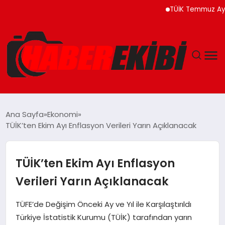
TÜİK Temmuz Ayında Fi
ANASAYFA
Ana Sayfa
Ekonomi
TÜİK’ten Ekim Ayı Enflasyon Verileri Yarın Açıklanacak
GÜNCEL
EĞITIM
TÜİK’ten Ekim Ayı Enflasyon
Verileri Yarın Açıklanacak
EKONOMI
TÜFE’de Değişim Önceki Ay ve Yıl ile Karşılaştırıldı
MAGAZIN
Türkiye İstatistik Kurumu (TÜİK) tarafından yarın