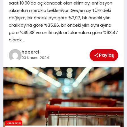
saat 10.00’da açıklanacak olan ekim ayı enflasyon
SAĞLIK
rakamları merakla bekleniyor. Geçen ay TÜFE’deki
değişim, bir önceki aya göre %2,97, bir önceki yılın
SPOR
aralık ayına göre %35,86, bir önceki yılın aynı ayına
göre %49,38 ve on iki aylık ortalamalara göre %63,47
TEKNOLOJI
olarak…
YAŞAM
haberci
Paylaş
03 Kasım 2024