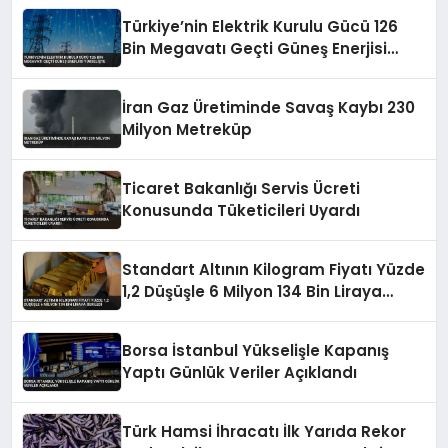
Türkiye’nin Elektrik Kurulu Gücü 126
Bin Megavatı Geçti Güneş Enerjisi
Yükselişte
İran Gaz Üretiminde Savaş Kaybı 230
Milyon Metreküp
Ticaret Bakanlığı Servis Ücreti
Konusunda Tüketicileri Uyardı
Standart Altının Kilogram Fiyatı Yüzde
1,2 Düşüşle 6 Milyon 134 Bin Liraya
Geriledi
Borsa İstanbul Yükselişle Kapanış
Yaptı Günlük Veriler Açıklandı
Türk Hamsi İhracatı İlk Yarıda Rekor