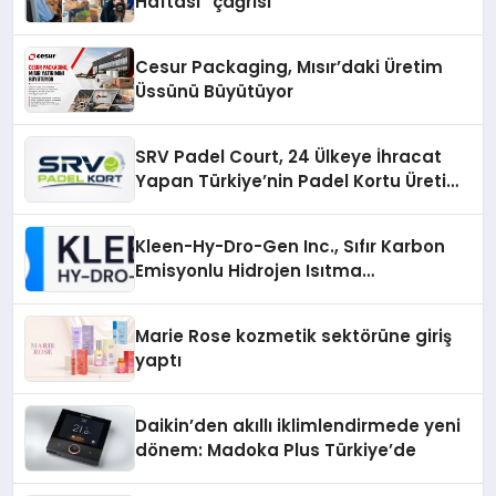
Haftası” çağrısı
Cesur Packaging, Mısır’daki Üretim
Üssünü Büyütüyor
SRV Padel Court, 24 Ülkeye İhracat
Yapan Türkiye’nin Padel Kortu Üretim
Gücü
Kleen-Hy-Dro-Gen Inc., Sıfır Karbon
Emisyonlu Hidrojen Isıtma
Teknolojisinde ISO ve TSSA
Düzenleyici Onaylarını Aldı
Marie Rose kozmetik sektörüne giriş
yaptı
Daikin’den akıllı iklimlendirmede yeni
dönem: Madoka Plus Türkiye’de