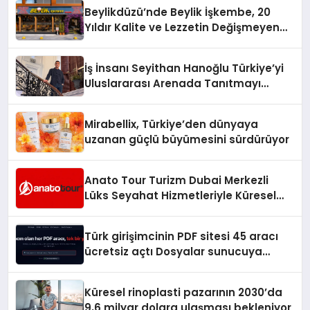
Beylikdüzü’nde Beylik İşkembe, 20
Yıldır Kalite ve Lezzetin Değişmeyen
Adresi
İş İnsanı Seyithan Hanoğlu Türkiye’yi
Uluslararası Arenada Tanıtmayı
Hedefliyor
Mirabellix, Türkiye’den dünyaya
uzanan güçlü büyümesini sürdürüyor
Anato Tour Turizm Dubai Merkezli
Lüks Seyahat Hizmetleriyle Küresel
Turizmde Öne Çıkıyor
Türk girişimcinin PDF sitesi 45 aracı
ücretsiz açtı Dosyalar sunucuya
gitmiyor
Küresel rinoplasti pazarının 2030’da
9,6 milyar dolara ulaşması bekleniyor