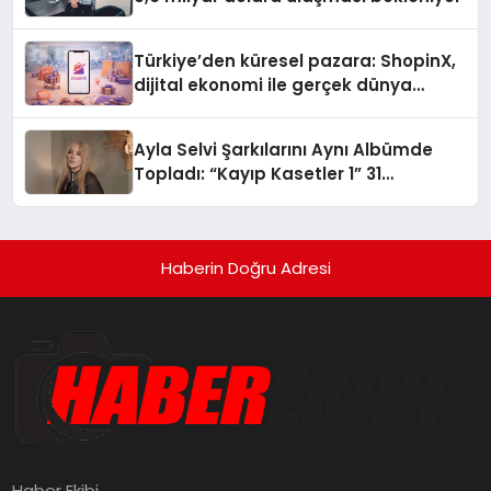
Türkiye’den küresel pazara: ShopinX,
dijital ekonomi ile gerçek dünya
alışverişini bir araya getirmeyi
hedefliyor
Ayla Selvi Şarkılarını Aynı Albümde
Topladı: “Kayıp Kasetler 1” 31
Temmuz’da Yayında
Haberin Doğru Adresi
Haber Ekibi