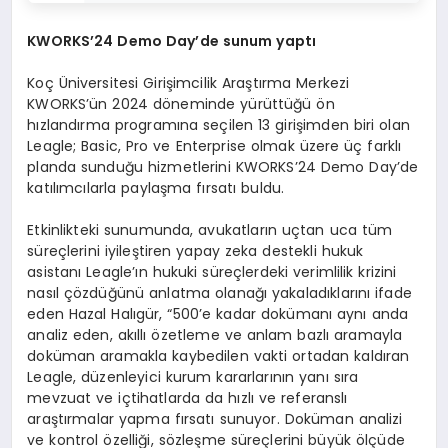
KWORKS
’
24 Demo Day
’de sunum yaptı
Koç Üniversitesi Girişimcilik Araştırma Merkezi
KWORKS’ün 2024 döneminde yürüttüğü ön
hızlandırma programına seçilen 13 girişimden biri olan
Leagle; Basic, Pro ve Enterprise olmak üzere üç farklı
planda sunduğu hizmetlerini KWORKS’24 Demo Day’de
katılımcılarla paylaşma fırsatı buldu.
Etkinlikteki sunumunda, avukatların uçtan uca tüm
süreçlerini iyileştiren yapay zeka destekli hukuk
asistanı Leagle’ın hukuki süreçlerdeki verimlilik krizini
nasıl çözdüğünü anlatma olanağı yakaladıklarını ifade
eden Hazal Halıgür, “500’e kadar dokümanı aynı anda
analiz eden, akıllı özetleme ve anlam bazlı aramayla
doküman aramakla kaybedilen vakti ortadan kaldıran
Leagle, düzenleyici kurum kararlarının yanı sıra
mevzuat ve içtihatlarda da hızlı ve referanslı
araştırmalar yapma fırsatı sunuyor. Doküman analizi
ve kontrol özelliği, sözleşme süreçlerini büyük ölçüde