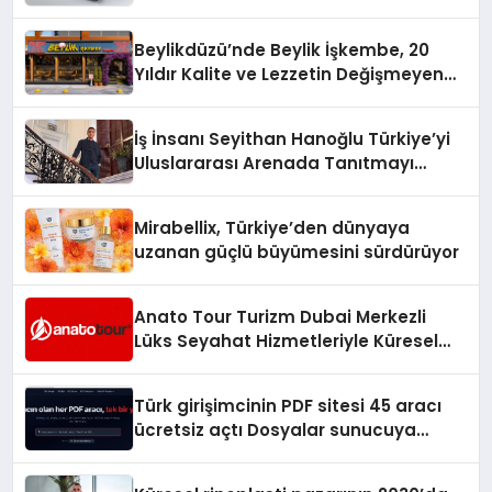
Beylikdüzü’nde Beylik İşkembe, 20
Yıldır Kalite ve Lezzetin Değişmeyen
Adresi
İş İnsanı Seyithan Hanoğlu Türkiye’yi
Uluslararası Arenada Tanıtmayı
Hedefliyor
Mirabellix, Türkiye’den dünyaya
uzanan güçlü büyümesini sürdürüyor
Anato Tour Turizm Dubai Merkezli
Lüks Seyahat Hizmetleriyle Küresel
Turizmde Öne Çıkıyor
Türk girişimcinin PDF sitesi 45 aracı
ücretsiz açtı Dosyalar sunucuya
gitmiyor