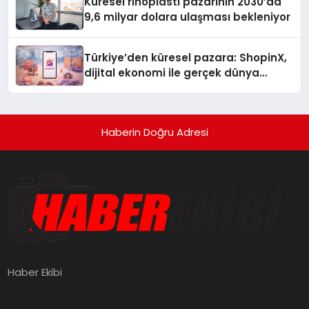
Küresel rinoplasti pazarının 2030’da
9,6 milyar dolara ulaşması bekleniyor
Türkiye’den küresel pazara: ShopinX,
dijital ekonomi ile gerçek dünya
alışverişini bir araya getirmeyi
hedefliyor
Haberin Doğru Adresi
Haber Ekibi