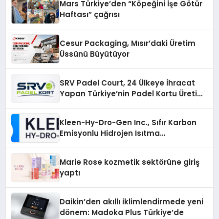
Mars Türkiye’den “Köpeğini İşe Götür
Haftası” çağrısı
Cesur Packaging, Mısır’daki Üretim
Üssünü Büyütüyor
SRV Padel Court, 24 Ülkeye İhracat
Yapan Türkiye’nin Padel Kortu Üretim
Gücü
Kleen-Hy-Dro-Gen Inc., Sıfır Karbon
Emisyonlu Hidrojen Isıtma
Teknolojisinde ISO ve TSSA
Düzenleyici Onaylarını Aldı
Marie Rose kozmetik sektörüne giriş
yaptı
Daikin’den akıllı iklimlendirmede yeni
dönem: Madoka Plus Türkiye’de