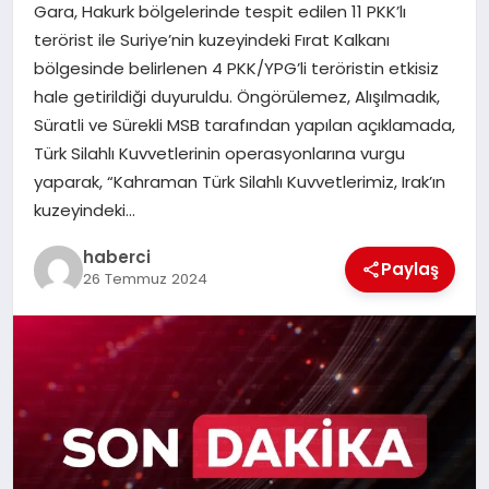
Gara, Hakurk bölgelerinde tespit edilen 11 PKK’lı
SAĞLIK
terörist ile Suriye’nin kuzeyindeki Fırat Kalkanı
bölgesinde belirlenen 4 PKK/YPG’li teröristin etkisiz
SPOR
hale getirildiği duyuruldu. Öngörülemez, Alışılmadık,
Süratli ve Sürekli MSB tarafından yapılan açıklamada,
TEKNOLOJI
Türk Silahlı Kuvvetlerinin operasyonlarına vurgu
yaparak, “Kahraman Türk Silahlı Kuvvetlerimiz, Irak’ın
YAŞAM
kuzeyindeki…
haberci
Paylaş
26 Temmuz 2024