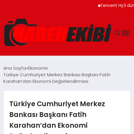
Tencent Hy3 dünya ge
ANASAYFA
Ana Sayfa
Ekonomi
Türkiye Cumhuriyet Merkez Bankası Başkanı Fatih
GÜNCEL
Karahan’dan Ekonomi Değerlendirmesi
EĞITIM
Türkiye Cumhuriyet Merkez
EKONOMI
Bankası Başkanı Fatih
Karahan’dan Ekonomi
MAGAZIN