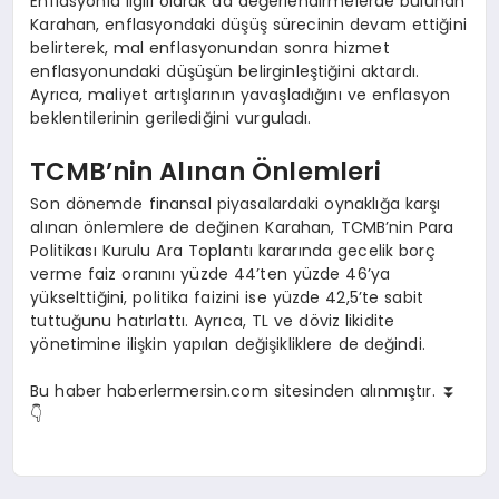
Enflasyonla ilgili olarak da değerlendirmelerde bulunan
Karahan, enflasyondaki düşüş sürecinin devam ettiğini
belirterek, mal enflasyonundan sonra hizmet
enflasyonundaki düşüşün belirginleştiğini aktardı.
Ayrıca, maliyet artışlarının yavaşladığını ve enflasyon
beklentilerinin gerilediğini vurguladı.
TCMB’nin Alınan Önlemleri
Son dönemde finansal piyasalardaki oynaklığa karşı
alınan önlemlere de değinen Karahan, TCMB’nin Para
Politikası Kurulu Ara Toplantı kararında gecelik borç
verme faiz oranını yüzde 44’ten yüzde 46’ya
yükselttiğini, politika faizini ise yüzde 42,5’te sabit
tuttuğunu hatırlattı. Ayrıca, TL ve döviz likidite
yönetimine ilişkin yapılan değişikliklere de değindi.
Bu haber haberlermersin.com sitesinden alınmıştır. ⏬
👇