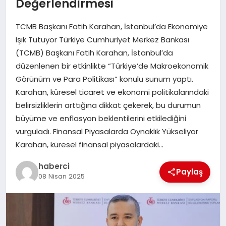
Değerlendirmesi
SAĞLIK
TCMB Başkanı Fatih Karahan, İstanbul’da Ekonomiye
SPOR
Işık Tutuyor Türkiye Cumhuriyet Merkez Bankası
(TCMB) Başkanı Fatih Karahan, İstanbul’da
TEKNOLOJI
düzenlenen bir etkinlikte “Türkiye’de Makroekonomik
Görünüm ve Para Politikası” konulu sunum yaptı.
YAŞAM
Karahan, küresel ticaret ve ekonomi politikalarındaki
belirsizliklerin arttığına dikkat çekerek, bu durumun
büyüme ve enflasyon beklentilerini etkilediğini
vurguladı. Finansal Piyasalarda Oynaklık Yükseliyor
Karahan, küresel finansal piyasalardaki…
haberci
Paylaş
08 Nisan 2025