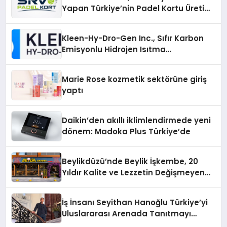
Yapan Türkiye’nin Padel Kortu Üretim
Gücü
Kleen-Hy-Dro-Gen Inc., Sıfır Karbon
Emisyonlu Hidrojen Isıtma
Teknolojisinde ISO ve TSSA
Düzenleyici Onaylarını Aldı
Marie Rose kozmetik sektörüne giriş
yaptı
Daikin’den akıllı iklimlendirmede yeni
dönem: Madoka Plus Türkiye’de
Beylikdüzü’nde Beylik İşkembe, 20
Yıldır Kalite ve Lezzetin Değişmeyen
Adresi
İş İnsanı Seyithan Hanoğlu Türkiye’yi
Uluslararası Arenada Tanıtmayı
Hedefliyor