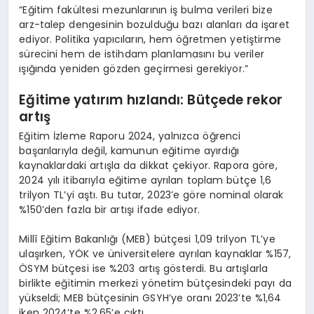
“Eğitim fakültesi mezunlarının iş bulma verileri bize
arz-talep dengesinin bozulduğu bazı alanları da işaret
ediyor. Politika yapıcıların, hem öğretmen yetiştirme
sürecini hem de istihdam planlamasını bu veriler
ışığında yeniden gözden geçirmesi gerekiyor.”
Eğ
itime
yatırım hızlandı: Bütç
ede rekor
art
ış
Eğitim İzleme Raporu 2024, yalnızca öğrenci
başarılarıyla değil, kamunun eğitime ayırdığı
kaynaklardaki artışla da dikkat çekiyor. Rapora göre,
2024 yılı itibarıyla eğitime ayrılan toplam bütçe 1,6
trilyon TL’yi aştı. Bu tutar, 2023’e göre nominal olarak
%150’den fazla bir artışı ifade ediyor​.
Millî Eğitim Bakanlığı (MEB) bütçesi 1,09 trilyon TL’ye
ulaşırken, YÖK ve üniversitelere ayrılan kaynaklar %157,
ÖSYM bütçesi ise %203 artış gösterdi. Bu artışlarla
birlikte eğitimin merkezi yönetim bütçesindeki payı da
yükseldi; MEB bütçesinin GSYH’ye oranı 2023’te %1,64
iken 2024’te %2,65’e çıktı​.