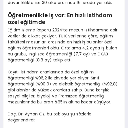
dayanıklılıkta ise 30 ülke arasında 16. sırada yer aldı.
Öğretmenlikte iş v
ar: En h
ızlı istihdam
özel eğitimde
Eğitim İzleme Raporu 2024’te mezun istihdamına dair
veriler de dikkat çekiyor. TÜİK verilerine göre, eğitim
fakültesi mezunları arasında en hızlı iş bulanlar özel
eğitim öğretmenleri oldu. Ortalama 4,2 ayda iş bulan
bu grubu, İngilizce öğretmenliği (7,7 ay) ve DKAB
öğretmenliği (8,8 ay) takip etti.
Kayıtlı istihdam oranlarında da özel eğitim
öğretmenliği %96,2 ile zirvede yer alıyor. Sınıf
öğretmenliği (%90,9) ve elektrik öğretmenliği (%92,8)
gibi alanlar da yüksek oranlara sahip. Buna karşılık
sosyal bilgiler, biyoloji ve Fransızca öğretmenliği
mezunlarında bu oran %65’in altına kadar düşüyor.
Doç. Dr. Ayhan Öz, bu tabloyu şu sözlerle
değerlendirdi: