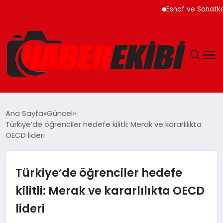
Esnaf ve Sanatkar Kredil
ANASAYFA
Ana Sayfa
Güncel
Türkiye’de öğrenciler hedefe kilitli: Merak ve kararlılıkta
GÜNCEL
OECD lideri
EĞITIM
Türkiye’de öğrenciler hedefe
EKONOMI
kilitli: Merak ve kararlılıkta OECD
lideri
MAGAZIN