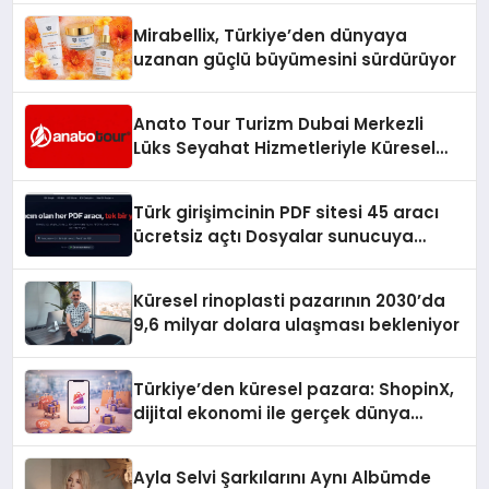
Mirabellix, Türkiye’den dünyaya
uzanan güçlü büyümesini sürdürüyor
Anato Tour Turizm Dubai Merkezli
Lüks Seyahat Hizmetleriyle Küresel
Turizmde Öne Çıkıyor
Türk girişimcinin PDF sitesi 45 aracı
ücretsiz açtı Dosyalar sunucuya
gitmiyor
Küresel rinoplasti pazarının 2030’da
9,6 milyar dolara ulaşması bekleniyor
Türkiye’den küresel pazara: ShopinX,
dijital ekonomi ile gerçek dünya
alışverişini bir araya getirmeyi
hedefliyor
Ayla Selvi Şarkılarını Aynı Albümde