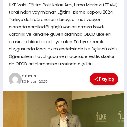
İLKE Vakfı Eğitim Politikaları Araştırma Merkezi (EPAM)
SAĞLIK
tarafından yayımlanan Eğitim İzleme Raporu 2024,
Türkiye’deki öğrencilerin bireysel motivasyon
SPOR
alanında sergilediği güçlü yönleri ortaya koydu.
Kararlılık ve kendine güven alanında OECD ülkeleri
TEKNOLOJI
arasında birinci sırada yer alan Türkiye, merak
duygusunda ikinci, azim endeksinde ise üçüncü oldu.
YAŞAM
Öğrencilerin hayal gücü ve maceraperestlik skorları
da OECD ortalamasının üzerinde ölçüldü….
admin
Paylaş
30 Nisan 2025