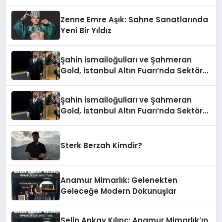
Zenne Emre Aşık: Sahne Sanatlarında
Yeni Bir Yıldız
Şahin İsmailoğulları ve Şahmeran
Gold, İstanbul Altın Fuarı’nda Sektöre
Damga Vurdu
Şahin İsmailoğulları ve Şahmeran
Gold, İstanbul Altın Fuarı’nda Sektöre
Damga Vurdu
Sterk Berzah Kimdir?
Anamur Mimarlık: Gelenekten
Geleceğe Modern Dokunuşlar
Selin Ankay Kılınç: Anamur Mimarlık’ın