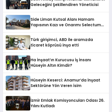
Geleceğini Şekillendiren Yöneticisi
Side Liman Kutsal Alanı Hamam
Yapısının Kazı ve Onarımı Selectum
Hotels&Resorts’un da Katkılarıyla
Tamamlandı
Türk girişimci, ABD ile aramızda
ticaret köprüsü inşa etti
Ha İnşaat’ın Kurucusu İş İnsanı
Hüseyin Altın Kimdir?
Hüseyin Keserci: Anamur’da İnşaat
Sektörüne Yön Veren İsim
İzmir Emlak Komisyoncuları Odası 26.
Yılını Kutladı