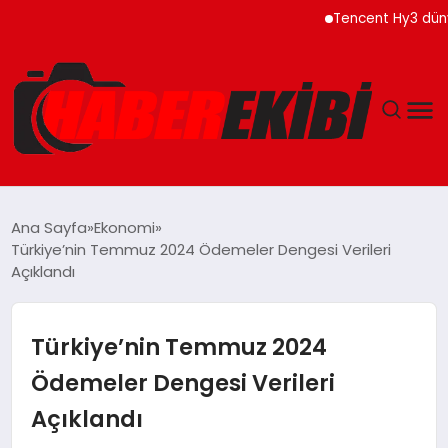
Tencent Hy3 dünya gen
ANASAYFA
Ana Sayfa
Ekonomi
Türkiye’nin Temmuz 2024 Ödemeler Dengesi Verileri
GÜNCEL
Açıklandı
EĞITIM
Türkiye’nin Temmuz 2024
EKONOMI
Ödemeler Dengesi Verileri
Açıklandı
MAGAZIN