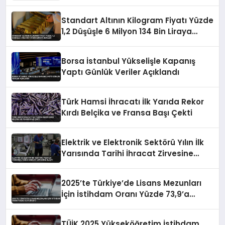
Standart Altının Kilogram Fiyatı Yüzde
1,2 Düşüşle 6 Milyon 134 Bin Liraya
Geriledi
Borsa İstanbul Yükselişle Kapanış
Yaptı Günlük Veriler Açıklandı
Türk Hamsi İhracatı İlk Yarıda Rekor
Kırdı Belçika ve Fransa Başı Çekti
Elektrik ve Elektronik Sektörü Yılın İlk
Yarısında Tarihi İhracat Zirvesine
Ulaştı
2025’te Türkiye’de Lisans Mezunları
İçin İstihdam Oranı Yüzde 73,9’a
Düştü
TÜİK 2025 Yükseköğretim İstihdam