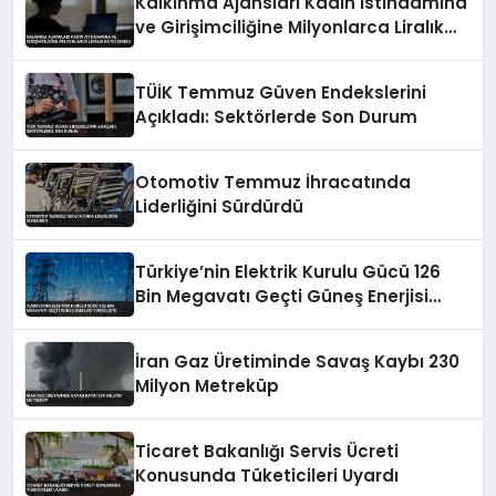
Kalkınma Ajansları Kadın İstihdamına
ve Girişimciliğine Milyonlarca Liralık
Katkı Sundu
TÜİK Temmuz Güven Endekslerini
Açıkladı: Sektörlerde Son Durum
Otomotiv Temmuz İhracatında
Liderliğini Sürdürdü
Türkiye’nin Elektrik Kurulu Gücü 126
Bin Megavatı Geçti Güneş Enerjisi
Yükselişte
İran Gaz Üretiminde Savaş Kaybı 230
Milyon Metreküp
Ticaret Bakanlığı Servis Ücreti
Konusunda Tüketicileri Uyardı