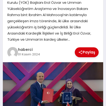
Kurulu (YÖK) Başkanı Erol Özvar ve Umman
SAĞLIK
Yükseköğretim Araştırma ve İnovasyon Bakanı
Rahma bint Ibrahim Al Mahrooqi’nin katılımıyla
SPOR
gerçekleşen imza töreninde, iki ülke arasındaki
yükseköğretim iş birliği güçlendirildi. İki Ülke
TEKNOLOJI
Arasındaki Kardeşlik İlişkileri ve İş Birliği Erol Özvar,
Türkiye ve Umman’ın kardeş ülkeler…
YAŞAM
haberci
Paylaş
01 Kasım 2024