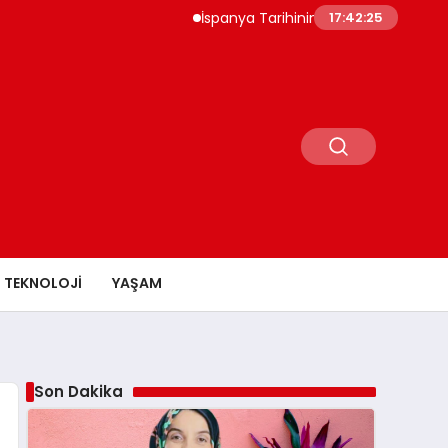
İspanya Tarihinin En Büyük Yangını New York
17:42:26
TEKNOLOJI
YAŞAM
Son Dakika