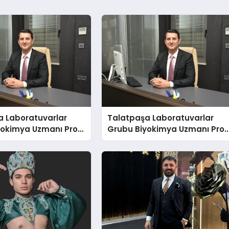
a Laboratuvarlar
Talatpaşa Laboratuvarlar
yokimya Uzmanı Prof.
Grubu Biyokimya Uzmanı Prof
t Var
Dr. Ahmet Var