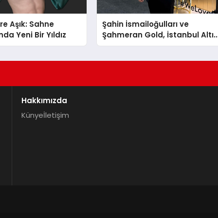
re Aşık: Sahne
Şahin İsmailoğulları ve
da Yeni Bir Yıldız
Şahmeran Gold, İstanbul Altı
Fuarı’nda Sektöre Damga
Vurdu
Hakkımızda
Künye
İletişim