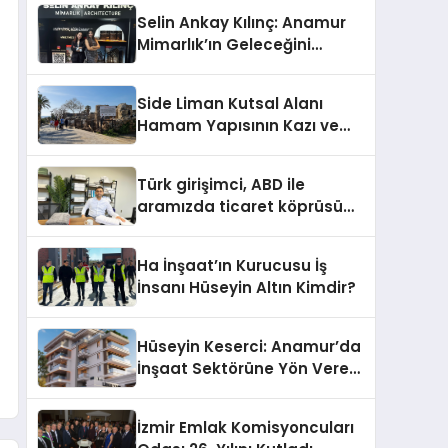
Selin Ankay Kılınç: Anamur
Mimarlık’ın Geleceğini
Şekillendiren Yöneticisi
Side Liman Kutsal Alanı
Hamam Yapısının Kazı ve
Onarımı Selectum
Hotels&Resorts’un da
Türk girişimci, ABD ile
Katkılarıyla Tamamlandı
aramızda ticaret köprüsü
inşa etti
Ha İnşaat’ın Kurucusu İş
İnsanı Hüseyin Altın Kimdir?
Hüseyin Keserci: Anamur’da
İnşaat Sektörüne Yön Veren
İsim
İzmir Emlak Komisyoncuları