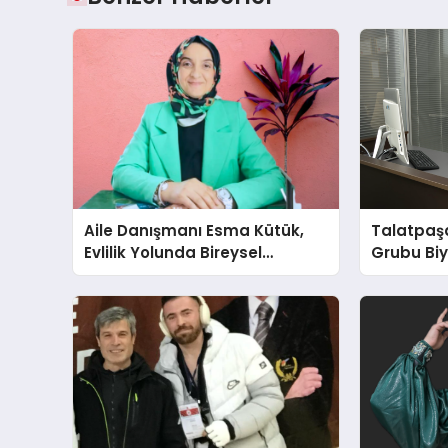
Aile Danışmanı Esma Kütük,
Talatpaş
Evlilik Yolunda Bireysel
Grubu Bi
Farkındalığın ve Sınırların
Dr. Ahme
Gücünü Anlatıyor