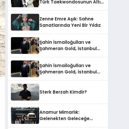
Türk Taekwondosunun Altın
Yumruğu
Zenne Emre Aşık: Sahne
Sanatlarında Yeni Bir Yıldız
Şahin İsmailoğulları ve
Şahmeran Gold, İstanbul
Altın Fuarı’nda Sektöre
Damga Vurdu
Şahin İsmailoğulları ve
Şahmeran Gold, İstanbul
Altın Fuarı’nda Sektöre
Damga Vurdu
Sterk Berzah Kimdir?
Anamur Mimarlık:
Gelenekten Geleceğe
Modern Dokunuşlar