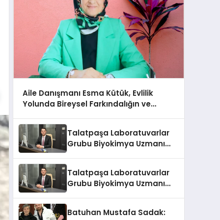
Aile Danışmanı Esma Kütük, Evlilik
Yolunda Bireysel Farkındalığın ve
Sınırların Gücünü Anlatıyor
Talatpaşa Laboratuvarlar
Grubu Biyokimya Uzmanı
Prof. Dr. Ahmet Var
Talatpaşa Laboratuvarlar
Grubu Biyokimya Uzmanı
Prof. Dr. Ahmet Var
Batuhan Mustafa Sadak: