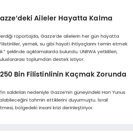
zze’deki Aileler Hayatta Kalma
diği röportajda, Gazze’de ailelerin her gün hayatta
listinliler, yemek, su gibi hayati ihtiyaçlarını temin etmek
.” şeklinde açıklamalarda bulundu. UNRWA yetkilileri,
luslararası toplumdan destek istiyor.
a 250 Bin Filistinlinin Kaçmak Zorunda
in saldırıları nedeniyle Gazze’nin güneyindeki Han Yunus
labileceğini tahmin ettiklerini duyurmuştu. İsrail
esi, bölgedeki insani krizi derinleştiriyor.