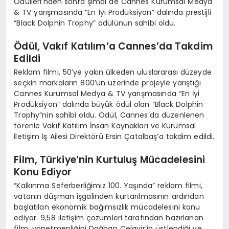
Ödülleri’nden sonra şimdi de Cannes Kurumsal Medya
& TV yarışmasında “En İyi Prodüksiyon” dalında prestijli
“Black Dolphin Trophy” ödülünün sahibi oldu.
Ödül, Vakıf Katılım’a Cannes’da Takdim
Edildi
Reklam filmi, 50’ye yakın ülkeden uluslararası düzeyde
seçkin markaların 800’ün üzerinde projeyle yarıştığı
Cannes Kurumsal Medya & TV yarışmasında “En İyi
Prodüksiyon” dalında büyük ödül olan “Black Dolphin
Trophy”nin sahibi oldu. Ödül, Cannes’da düzenlenen
törenle Vakıf Katılım İnsan Kaynakları ve Kurumsal
İletişim İş Ailesi Direktörü Ersin Çatalbaş’a takdim edildi.
Film, Türkiye’nin Kurtuluş Mücadelesini
Konu Ediyor
“Kalkınma Seferberliğimiz 100. Yaşında” reklam filmi,
vatanın düşman işgalinden kurtarılmasının ardından
başlatılan ekonomik bağımsızlık mücadelesini konu
ediyor. 9,58 iletişim çözümleri tarafından hazırlanan
film, yönetmenliğini Dağhan Celayir’in üstlendiği ve