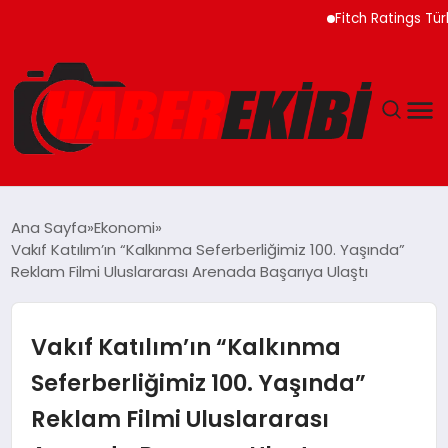
Fitch Ratings Türkiye B
ANASAYFA
Ana Sayfa
Ekonomi
Vakıf Katılım’ın “Kalkınma Seferberliğimiz 100. Yaşında”
GÜNCEL
Reklam Filmi Uluslararası Arenada Başarıya Ulaştı
EĞITIM
Vakıf Katılım’ın “Kalkınma
EKONOMI
Seferberliğimiz 100. Yaşında”
Reklam Filmi Uluslararası
MAGAZIN