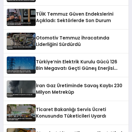
Katkı Sundu
TÜİK Temmuz Güven Endekslerini
Açıkladı: Sektörlerde Son Durum
Otomotiv Temmuz İhracatında
Liderliğini Sürdürdü
Türkiye’nin Elektrik Kurulu Gücü 126
Bin Megavatı Geçti Güneş Enerjisi
Yükselişte
İran Gaz Üretiminde Savaş Kaybı 230
Milyon Metreküp
Ticaret Bakanlığı Servis Ücreti
Konusunda Tüketicileri Uyardı