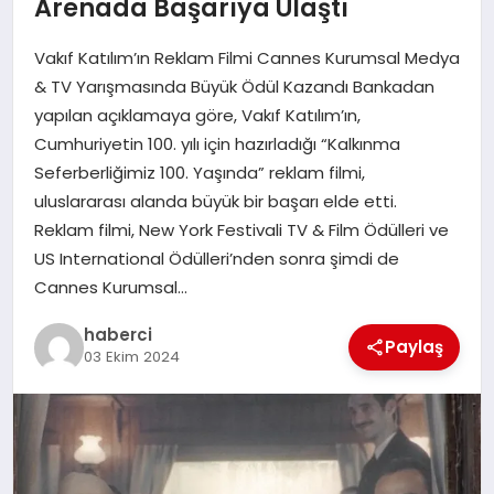
Arenada Başarıya Ulaştı
SAĞLIK
Vakıf Katılım’ın Reklam Filmi Cannes Kurumsal Medya
SPOR
& TV Yarışmasında Büyük Ödül Kazandı Bankadan
yapılan açıklamaya göre, Vakıf Katılım’ın,
TEKNOLOJI
Cumhuriyetin 100. yılı için hazırladığı “Kalkınma
Seferberliğimiz 100. Yaşında” reklam filmi,
YAŞAM
uluslararası alanda büyük bir başarı elde etti.
Reklam filmi, New York Festivali TV & Film Ödülleri ve
US International Ödülleri’nden sonra şimdi de
Cannes Kurumsal…
haberci
Paylaş
03 Ekim 2024