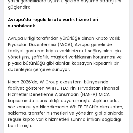
yasal gerekliliklere uyumlu şekilde büyüme stratejisini
güçlendirdi.
Avrupa’da regüle kripto varlık hizmetleri
sunabilecek
Avrupa Birliği tarafından yürürlüğe alınan Kripto Varlık
Piyasaları Düzenlemesi (MiCA), Avrupa genelinde
faaliyet gösteren kripto varlık hizmet sağlayıcıları için
yönetişim, şeffaflık, müşteri varlıklarının korunması ve
piyasa bütünlüğü gibi alanları kapsayan kapsamlı bir
düzenleyici çerçeve sunuyor.
Nisan 2026’da, W Group ekosistemi bünyesinde
faaliyet gösteren WHITE TECH’in, Hırvatistan Finansal
Hizmetler Denetleme Ajansı’ndan (HANFA) MiCA
kapsamında lisans aldığı duyurulmuştu. Açıklamada,
söz konusu yetkilendirmenin WHITE TECH’e alım satım,
saklama, transfer hizmetleri ve yönetim gibi alanlarda
regüle kripto varlık hizmetleri sunma imkânı sağladığı
belirtilmişti.