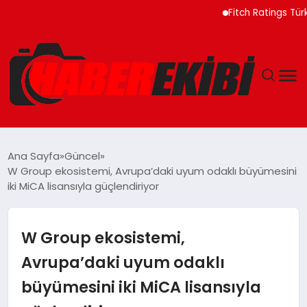
Fitch Ratings Türkiye B
ANASAYFA
Ana Sayfa
Güncel
W Group ekosistemi, Avrupa’daki uyum odaklı büyümesini
GÜNCEL
iki MiCA lisansıyla güçlendiriyor
EĞITIM
W Group ekosistemi,
EKONOMI
Avrupa’daki uyum odaklı
büyümesini iki MiCA lisansıyla
MAGAZIN