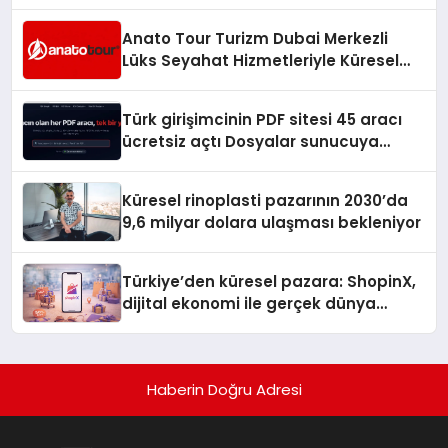
Anato Tour Turizm Dubai Merkezli
Lüks Seyahat Hizmetleriyle Küresel
Turizmde Öne Çıkıyor
Türk girişimcinin PDF sitesi 45 aracı
ücretsiz açtı Dosyalar sunucuya
gitmiyor
Küresel rinoplasti pazarının 2030’da
9,6 milyar dolara ulaşması bekleniyor
Türkiye’den küresel pazara: ShopinX,
dijital ekonomi ile gerçek dünya
alışverişini bir araya getirmeyi
hedefliyor
Haberin Doğru Adresi