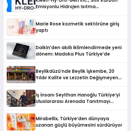
Kleen-Hy-Dro-Gen Inc., Sıfır Karbon
Emisyonlu Hidrojen Isıtma
Teknolojisinde ISO ve TSSA
Düzenleyici Onaylarını Aldı
Marie Rose kozmetik sektörüne giriş
yaptı
Daikin’den akıllı iklimlendirmede yeni
dönem: Madoka Plus Türkiye’de
Beylikdüzü’nde Beylik İşkembe, 20
Yıldır Kalite ve Lezzetin Değişmeyen
Adresi
İş İnsanı Seyithan Hanoğlu Türkiye’yi
Uluslararası Arenada Tanıtmayı
Hedefliyor
Mirabellix, Türkiye’den dünyaya
uzanan güçlü büyümesini sürdürüyor