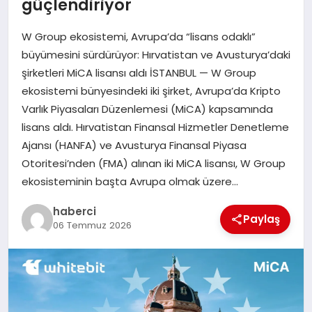
güçlendiriyor
SAĞLIK
W Group ekosistemi, Avrupa’da “lisans odaklı”
SPOR
büyümesini sürdürüyor: Hırvatistan ve Avusturya’daki
şirketleri MiCA lisansı aldı İSTANBUL — W Group
TEKNOLOJI
ekosistemi bünyesindeki iki şirket, Avrupa’da Kripto
Varlık Piyasaları Düzenlemesi (MiCA) kapsamında
YAŞAM
lisans aldı. Hırvatistan Finansal Hizmetler Denetleme
Ajansı (HANFA) ve Avusturya Finansal Piyasa
Otoritesi’nden (FMA) alınan iki MiCA lisansı, W Group
ekosisteminin başta Avrupa olmak üzere…
haberci
Paylaş
06 Temmuz 2026