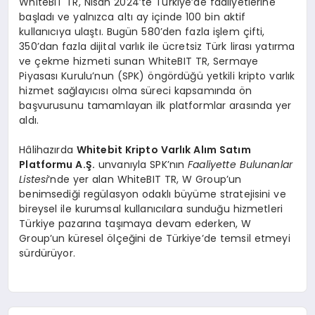
WhiteBIT TR, Nisan 2024’te Türkiye’de faaliyetlerine
başladı ve yalnızca altı ay içinde 100 bin aktif
kullanıcıya ulaştı. Bugün 580’den fazla işlem çifti,
350’dan fazla dijital varlık ile ücretsiz Türk lirası yatırma
ve çekme hizmeti sunan WhiteBIT TR, Sermaye
Piyasası Kurulu’nun (SPK) öngördüğü yetkili kripto varlık
hizmet sağlayıcısı olma süreci kapsamında ön
başvurusunu tamamlayan ilk platformlar arasında yer
aldı.
Hâlihazırda
Whitebit Kripto Varlık Alım Satım
Platformu A.Ş.
unvanıyla SPK’nın
Faaliyette Bulunanlar
Listesi
‘nde yer alan WhiteBIT TR, W Group’un
benimsediği regülasyon odaklı büyüme stratejisini ve
bireysel ile kurumsal kullanıcılara sunduğu hizmetleri
Türkiye pazarına taşımaya devam ederken, W
Group’un küresel ölçeğini de Türkiye’de temsil etmeyi
sürdürüyor.