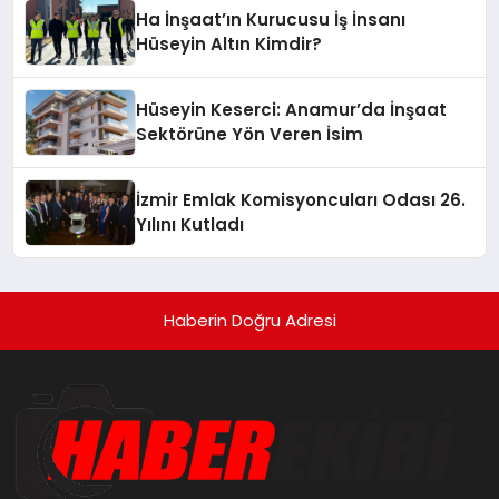
Ha İnşaat’ın Kurucusu İş İnsanı
Hüseyin Altın Kimdir?
Hüseyin Keserci: Anamur’da İnşaat
Sektörüne Yön Veren İsim
İzmir Emlak Komisyoncuları Odası 26.
Yılını Kutladı
Haberin Doğru Adresi