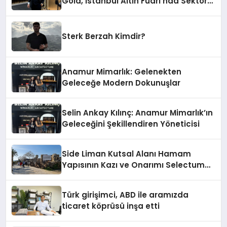
Gold, İstanbul Altın Fuarı’nda Sektöre
Damga Vurdu
Sterk Berzah Kimdir?
Anamur Mimarlık: Gelenekten
Geleceğe Modern Dokunuşlar
Selin Ankay Kılınç: Anamur Mimarlık’ın
Geleceğini Şekillendiren Yöneticisi
Side Liman Kutsal Alanı Hamam
Yapısının Kazı ve Onarımı Selectum
Hotels&Resorts’un da Katkılarıyla
Tamamlandı
Türk girişimci, ABD ile aramızda
ticaret köprüsü inşa etti