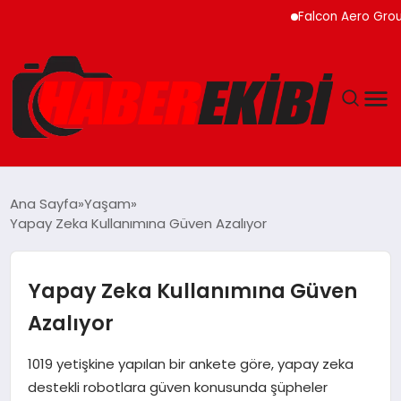
Falcon Aero Group, Küre
ANASAYFA
Ana Sayfa
Yaşam
Yapay Zeka Kullanımına Güven Azalıyor
GÜNCEL
EĞITIM
Yapay Zeka Kullanımına Güven
Azalıyor
EKONOMI
1019 yetişkine yapılan bir ankete göre, yapay zeka
MAGAZIN
destekli robotlara güven konusunda şüpheler