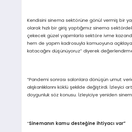
Kendisini sinema sektörüne gönül vermiş bir y
olarak hızlı bir giriş yaptığımız sinema sektörde
çekecek güzel yapımlarla sektöre ivme kazan
hem de yapım kadrosuyla kamuoyuna açıklayaca
katacağını düşünüyoruz” diyerek değerlendirmele
“Pandemi sonrası salonlara dönüşün umut verici
alışkanlıklarını köklü şekilde değiştirdi. İzleyic
doygunluk söz konusu. İzleyiciye yeniden sinem
“
Sineman
ın kamu desteğine ihtiyacı var”