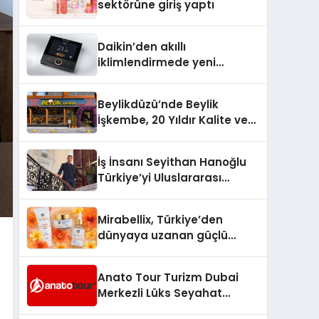
sektörüne giriş yaptı
Daikin’den akıllı
iklimlendirmede yeni
dönem: Madoka Plus
Türkiye’de
Beylikdüzü’nde Beylik
İşkembe, 20 Yıldır Kalite ve
Lezzetin Değişmeyen Adresi
İş İnsanı Seyithan Hanoğlu
Türkiye’yi Uluslararası
Arenada Tanıtmayı
Hedefliyor
Mirabellix, Türkiye’den
dünyaya uzanan güçlü
büyümesini sürdürüyor
Anato Tour Turizm Dubai
Merkezli Lüks Seyahat
Hizmetleriyle Küresel