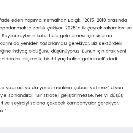
ifade eden Yapımcı Kemalhan Balçık, “2015-2018 arasında
parlanmakta zorluk çekiyor. 2025’in ilk çeyrek rakamları ise
. Seyirci kaybının kalıcı hale gelmemesi için sinema
ıklarını da yeniden tasarlaması gerekiyor. Biz sektördeki
ine ihtiyaç olduğunu düşünüyoruz. Bunun için artık yeni
en bir alışkanlık, bir ihtiyaç haline getirilmeli” dedi.
dece yapımcı ya da yönetmenlerin çabası yetmez” diyen
e sonlandırdı: “Bir strateji geliştirilmezse, her yıl düşüş
leri ve seyirciyi salona çekecek kampanyalar gerekiyor.
k.”