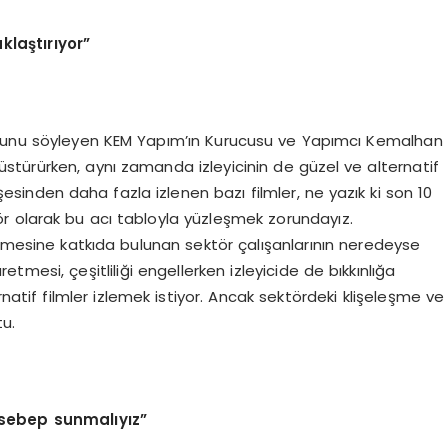
klaştırıyor”
uğunu söyleyen KEM Yapım’ın Kurucusu ve Yapımcı Kemalhan
küstürürken, aynı zamanda izleyicinin de güzel ve alternatif
esinden daha fazla izlenen bazı filmler, ne yazık ki son 10
tör olarak bu acı tabloyla yüzleşmek zorundayız.
mesine katkıda bulunan sektör çalışanlarının neredeyse
tmesi, çeşitliliği engellerken izleyicide de bıkkınlığa
ernatif filmler izlemek istiyor. Ancak sektördeki klişeleşme ve
tu.
 sebep sunmalıyız”