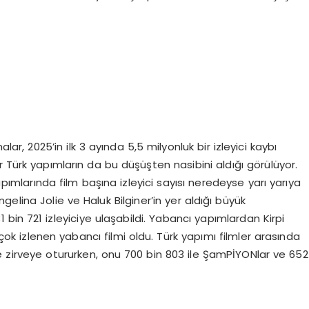
ar, 2025’in ilk 3 ayında 5,5 milyonluk bir izleyici kaybı
r Türk yapımların da bu düşüşten nasibini aldığı görülüyor.
yapımlarında film başına izleyici sayısı neredeyse yarı yarıya
gelina Jolie ve Haluk Bilginer’in yer aldığı büyük
1 bin 721 izleyiciye ulaşabildi. Yabancı yapımlardan Kirpi
n çok izlenen yabancı filmi oldu. Türk yapımı filmler arasında
e zirveye otururken, onu 700 bin 803 ile ŞamPİYONlar ve 652