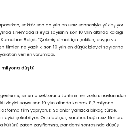
anırken, sektör son on yılın en ıssız sahnesiyle yüzleşiyor.
ayında sinemada izleyici sayısının son 10 yılın altında kaldığı
 Kemalhan Balçık, “Çekmiş olmak için çekilen, duygu ve
 filmler, ne yazık ki son 10 yılın en düşük izleyici sayılarına
aratan verileri yorumladı.
7 milyona düştü
ki gerileme, sinema sektörünü tarihinin en zorlu sınavlarından
eki izleyici sayısı son 10 yılın altında kalarak 8,7 milyona
platforma film yapıyoruz. Salonlar yalnızca birkaç türde,
eyici çekebiliyor. Orta bütçeli, yaratıcı, bağımsız filmlere
ema kültürü zaten zayıflamıştı, pandemi sonrasında düşüş