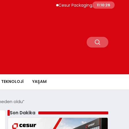
Cesur Packaging, Mısır’daki Üretim Üssünü B
11:10:27
TEKNOLOJI
YAŞAM
 neden oldu”
Son Dakika