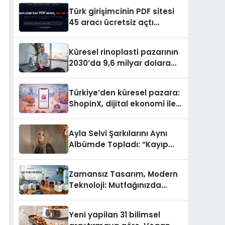
Turizmde Öne Çıkıyor
Türk girişimcinin PDF sitesi
45 aracı ücretsiz açtı
Dosyalar sunucuya gitmiyor
Küresel rinoplasti pazarının
2030’da 9,6 milyar dolara
ulaşması bekleniyor
Türkiye’den küresel pazara:
ShopinX, dijital ekonomi ile
gerçek dünya alışverişini bir
araya getirmeyi hedefliyor
Ayla Selvi Şarkılarını Aynı
Albümde Topladı: “Kayıp
Kasetler 1” 31 Temmuz’da
Yayında
Zamansız Tasarım, Modern
Teknoloji: Mutfağınızda
“Yasomi Retro” Devri
Başlıyor!
Yeni yapilan 31 bilimsel