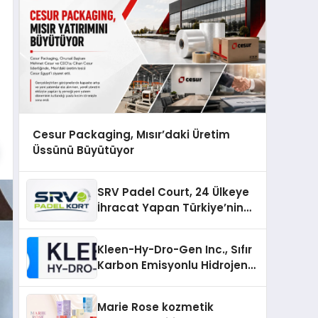
Cesur Packaging, Mısır’daki Üretim
Üssünü Büyütüyor
SRV Padel Court, 24 Ülkeye
İhracat Yapan Türkiye’nin
Padel Kortu Üretim Gücü
Kleen-Hy-Dro-Gen Inc., Sıfır
Karbon Emisyonlu Hidrojen
Isıtma Teknolojisinde ISO ve
TSSA Düzenleyici Onaylarını
Marie Rose kozmetik
Aldı