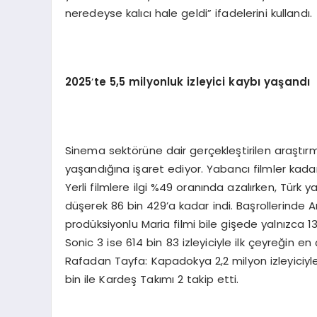
neredeyse kalıcı hale geldi” ifadelerini kullandı.
2025
’
te 5,5 milyonluk izleyici kaybı yaşandı
Sinema sektörüne dair gerçekleştirilen araştırmal
yaşandığına işaret ediyor. Yabancı filmler kada
Yerli filmlere ilgi %49 oranında azalırken, Türk 
düşerek 86 bin 429’a kadar indi. Başrollerinde An
prodüksiyonlu Maria filmi bile gişede yalnızca 13
Sonic 3 ise 614 bin 83 izleyiciyle ilk çeyreğin e
Rafadan Tayfa: Kapadokya 2,2 milyon izleyiciyl
bin ile Kardeş Takımı 2 takip etti.