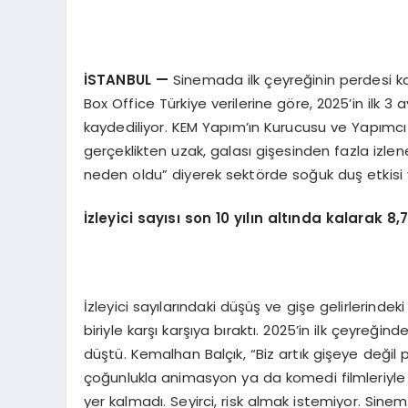
İSTANBUL
—
Sinemada ilk çeyreğinin perdesi kap
Box Office Türkiye verilerine göre, 2025’in ilk 3 
kaydediliyor. KEM Yapım’ın Kurucusu ve Yapımcı
gerçeklikten uzak, galası gişesinden fazla izlenen
neden oldu” diyerek sektörde soğuk duş etkisi y
İzleyici sayısı son 10 yılı
n alt
ında kalarak 8,
İzleyici sayılarındaki düşüş ve gişe gelirlerinde
biriyle karşı karşıya bıraktı. 2025’in ilk çeyreğind
düştü. Kemalhan Balçık, “Biz artık gişeye değil 
çoğunlukla animasyon ya da komedi filmleriyle izl
yer kalmadı. Seyirci, risk almak istemiyor. Sin