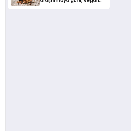
araştırmaya göre, Vegan
Köpek Maması ve Vegan
Kedi Mamasının İyi
Sindirildiğini Ortaya Koydu