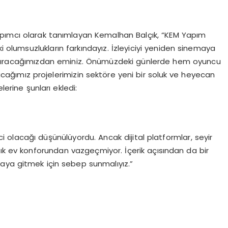
apımcı olarak tanımlayan Kemalhan Balçık, “KEM Yapım
ki olumsuzlukların farkındayız. İzleyiciyi yeniden sinemaya
dıracağımızdan eminiz. Önümüzdeki günlerde hem oyuncu
ğımız projelerimizin sektöre yeni bir soluk ve heyecan
rine şunları ekledi:
 olacağı düşünülüyordu. Ancak dijital platformlar, seyir
i artık ev konforundan vazgeçmiyor. İçerik açısından da bir
aya gitmek için sebep sunmalıyız.”