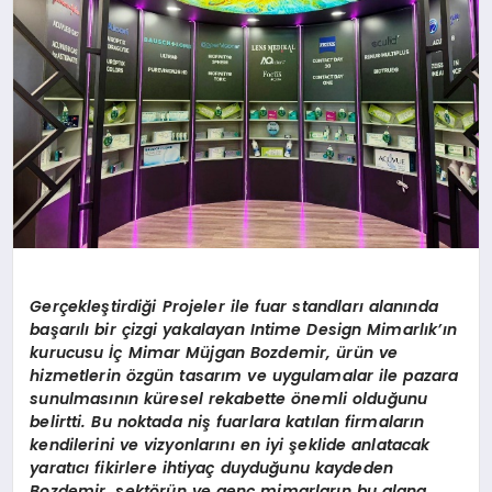
Ger
çekleştirdiği Projeler ile fuar standları alanında
başarılı bir çizgi yakalayan Intime Design Mimarlık’ın
kurucusu İç Mimar Müjgan Bozdemir, ürün ve
hizmetlerin
ö
zgün tasarım ve uygulamalar ile pazara
sunulmasının küresel rekabette
ö
nemli olduğunu
belirtti. Bu noktada niş fuarlara katılan firmaların
kendilerini ve vizyonlarını en iyi şeklide anlatacak
yaratıcı fikirlere ihtiyaç duyduğunu kaydeden
Bozdemir, sekt
ö
rün ve genç mimarların bu alana