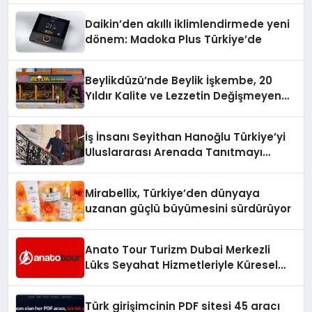
Daikin’den akıllı iklimlendirmede yeni
dönem: Madoka Plus Türkiye’de
Beylikdüzü’nde Beylik İşkembe, 20
Yıldır Kalite ve Lezzetin Değişmeyen
Adresi
İş İnsanı Seyithan Hanoğlu Türkiye’yi
Uluslararası Arenada Tanıtmayı
Hedefliyor
Mirabellix, Türkiye’den dünyaya
uzanan güçlü büyümesini sürdürüyor
Anato Tour Turizm Dubai Merkezli
Lüks Seyahat Hizmetleriyle Küresel
Turizmde Öne Çıkıyor
Türk girişimcinin PDF sitesi 45 aracı