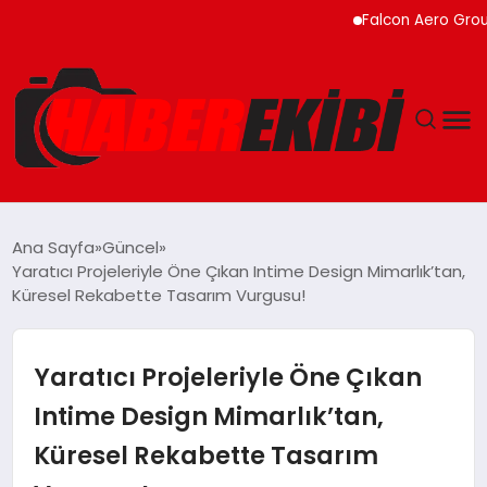
Falcon Aero Group, Kürese
ANASAYFA
Ana Sayfa
Güncel
Yaratıcı Projeleriyle Öne Çıkan Intime Design Mimarlık’tan,
GÜNCEL
Küresel Rekabette Tasarım Vurgusu!
EĞITIM
Yaratıcı Projeleriyle Öne Çıkan
EKONOMI
Intime Design Mimarlık’tan,
Küresel Rekabette Tasarım
MAGAZIN