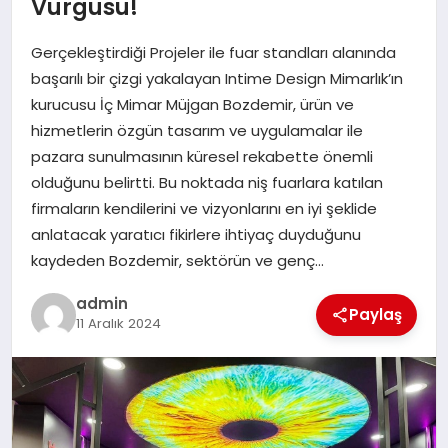
Vurgusu!
SAĞLIK
Gerçekleştirdiği Projeler ile fuar standları alanında
SPOR
başarılı bir çizgi yakalayan Intime Design Mimarlık’ın
kurucusu İç Mimar Müjgan Bozdemir, ürün ve
TEKNOLOJI
hizmetlerin özgün tasarım ve uygulamalar ile
pazara sunulmasının küresel rekabette önemli
YAŞAM
olduğunu belirtti. Bu noktada niş fuarlara katılan
firmaların kendilerini ve vizyonlarını en iyi şeklide
anlatacak yaratıcı fikirlere ihtiyaç duyduğunu
kaydeden Bozdemir, sektörün ve genç…
admin
Paylaş
11 Aralık 2024