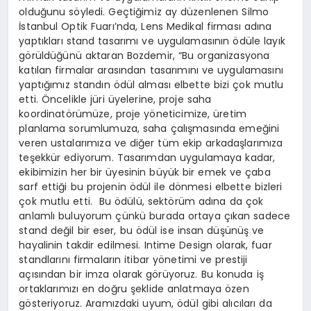
olduğunu söyledi. Geçtiğimiz ay düzenlenen Silmo
İstanbul Optik Fuarı’nda, Lens Medikal firması adına
yaptıkları stand tasarımı ve uygulamasının ödüle layık
görüldüğünü aktaran Bozdemir, “Bu organizasyona
katılan firmalar arasından tasarımını ve uygulamasını
yaptığımız standın ödül alması elbette bizi çok mutlu
etti. Öncelikle jüri üyelerine, proje saha
koordinatörümüze, proje yöneticimize, üretim
planlama sorumlumuza, saha çalışmasında emeğini
veren ustalarımıza ve diğer tüm ekip arkadaşlarımıza
teşekkür ediyorum. Tasarımdan uygulamaya kadar,
ekibimizin her bir üyesinin büyük bir emek ve çaba
sarf ettiği bu projenin ödül ile dönmesi elbette bizleri
çok mutlu etti. Bu ödülü, sektörüm adına da çok
anlamlı buluyorum çünkü burada ortaya çıkan sadece
stand değil bir eser, bu ödül ise insan düşünüş ve
hayalinin takdir edilmesi. Intime Design olarak, fuar
standlarını firmaların itibar yönetimi ve prestiji
açısından bir imza olarak görüyoruz. Bu konuda iş
ortaklarımızı en doğru şeklide anlatmaya özen
gösteriyoruz. Aramızdaki uyum, ödül gibi alıcıları da