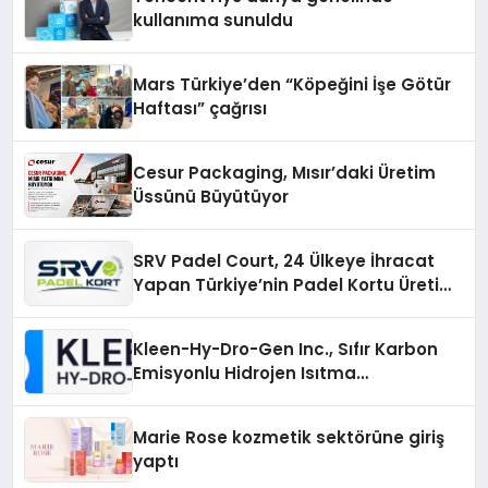
kullanıma sunuldu
Mars Türkiye’den “Köpeğini İşe Götür
Haftası” çağrısı
Cesur Packaging, Mısır’daki Üretim
Üssünü Büyütüyor
SRV Padel Court, 24 Ülkeye İhracat
Yapan Türkiye’nin Padel Kortu Üretim
Gücü
Kleen-Hy-Dro-Gen Inc., Sıfır Karbon
Emisyonlu Hidrojen Isıtma
Teknolojisinde ISO ve TSSA
Düzenleyici Onaylarını Aldı
Marie Rose kozmetik sektörüne giriş
yaptı