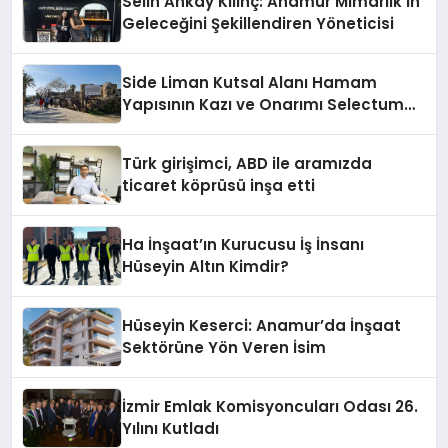
Selin Ankay Kılınç: Anamur Mimarlık’ın
Geleceğini Şekillendiren Yöneticisi
Side Liman Kutsal Alanı Hamam
Yapısının Kazı ve Onarımı Selectum
Hotels&Resorts’un da Katkılarıyla
Tamamlandı
Türk girişimci, ABD ile aramızda
ticaret köprüsü inşa etti
Ha İnşaat’ın Kurucusu İş İnsanı
Hüseyin Altın Kimdir?
Hüseyin Keserci: Anamur’da İnşaat
Sektörüne Yön Veren İsim
İzmir Emlak Komisyoncuları Odası 26.
Yılını Kutladı