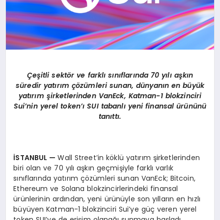
Çeşitli sekt
ö
r ve farklı sınıflarında 70 yılı aşkın
süredir yatırım çözümleri sunan, dünyanı
n en b
üyük
yatırım şirketlerinden VanEck, Katman-1 blokzinciri
Sui
’
nin yerel token’ı SUI tabanlı yeni finansal ürününü
tanıttı.
İSTANBUL
—
Wall Street’in köklü yatırım şirketlerinden
biri olan ve 70 yılı aşkın geçmişiyle farklı varlık
sınıflarında yatırım çözümleri sunan VanEck; Bitcoin,
Ethereum ve Solana blokzincirlerindeki finansal
ürünlerinin ardından, yeni ürünüyle son yılların en hızlı
büyüyen Katman-1 blokzinciri Sui’ye güç veren yerel
token SUI’ye de erişim olanağı sunmaya başladı.