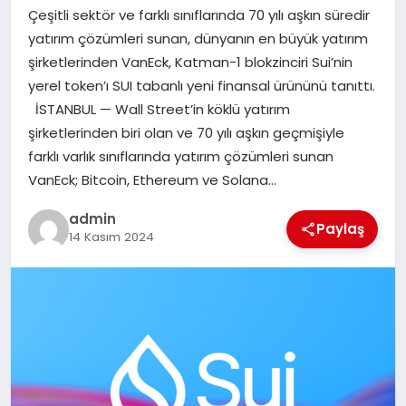
Çeşitli sektör ve farklı sınıflarında 70 yılı aşkın süredir
SAĞLIK
yatırım çözümleri sunan, dünyanın en büyük yatırım
şirketlerinden VanEck, Katman-1 blokzinciri Sui’nin
SPOR
yerel token’ı SUI tabanlı yeni finansal ürününü tanıttı.
İSTANBUL — Wall Street’in köklü yatırım
TEKNOLOJI
şirketlerinden biri olan ve 70 yılı aşkın geçmişiyle
farklı varlık sınıflarında yatırım çözümleri sunan
YAŞAM
VanEck; Bitcoin, Ethereum ve Solana…
admin
Paylaş
14 Kasım 2024