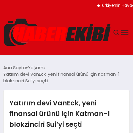
Türkiye’nin Havacılık Mo
ANASAYFA
Ana Sayfa
Yaşam
Yatırım devi VanEck, yeni finansal ürünü için Katman-1
GÜNCEL
blokzinciri Sui’yi seçti
EĞITIM
Yatırım devi VanEck, yeni
EKONOMI
finansal ürünü için Katman-1
blokzinciri Sui’yi seçti
MAGAZIN