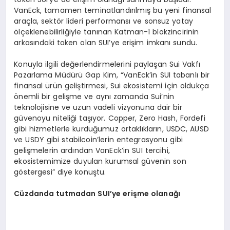
VanEck, tamamen teminatlandırılmış bu yeni finansal
araçla, sektör lideri performansı ve sonsuz yatay
ölçeklenebilirliğiyle tanınan Katman-1 blokzincirinin
arkasındaki token olan SUI’ye erişim imkanı sundu.
Konuyla ilgili değerlendirmelerini paylaşan Sui Vakfı
Pazarlama Müdürü Gap Kim, “VanEck’in SUI tabanlı bir
finansal ürün geliştirmesi, Sui ekosistemi için oldukça
önemli bir gelişme ve aynı zamanda Sui’nin
teknolojisine ve uzun vadeli vizyonuna dair bir
güvenoyu niteliği taşıyor. Copper, Zero Hash, Fordefi
gibi hizmetlerle kurduğumuz ortaklıkların, USDC, AUSD
ve USDY gibi stabilcoin’lerin entegrasyonu gibi
gelişmelerin ardından VanEck’in SUI tercihi,
ekosistemimize duyulan kurumsal güvenin son
göstergesi” diye konuştu.
Cüzdanda tutmadan SUI
’
ye erişme olanağı