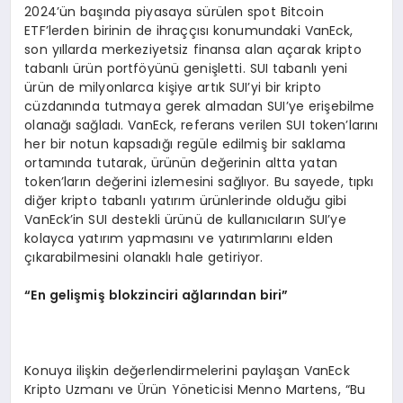
2024’ün başında piyasaya sürülen spot Bitcoin
ETF’lerden birinin de ihraççısı konumundaki VanEck,
son yıllarda merkeziyetsiz finansa alan açarak kripto
tabanlı ürün portföyünü genişletti. SUI tabanlı yeni
ürün de milyonlarca kişiye artık SUI’yi bir kripto
cüzdanında tutmaya gerek almadan SUI’ye erişebilme
olanağı sağladı. VanEck, referans verilen SUI token’larını
her bir notun kapsadığı regüle edilmiş bir saklama
ortamında tutarak, ürünün değerinin altta yatan
token’ların değerini izlemesini sağlıyor. Bu sayede, tıpkı
diğer kripto tabanlı yatırım ürünlerinde olduğu gibi
VanEck’in SUI destekli ürünü de kullanıcıların SUI’ye
kolayca yatırım yapmasını ve yatırımlarını elden
çıkarabilmesini olanaklı hale getiriyor.
“
En gelişmiş blokzinciri ağlarından biri”
Konuya ilişkin değerlendirmelerini paylaşan VanEck
Kripto Uzmanı ve Ürün Yöneticisi Menno Martens, “Bu