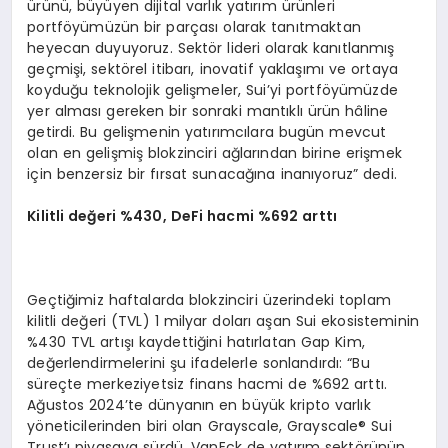
ürünü, büyüyen dijital varlık yatırım ürünleri
portföyümüzün bir parçası olarak tanıtmaktan
heyecan duyuyoruz. Sektör lideri olarak kanıtlanmış
geçmişi, sektörel itibarı, inovatif yaklaşımı ve ortaya
koyduğu teknolojik gelişmeler, Sui’yi portföyümüzde
yer alması gereken bir sonraki mantıklı ürün hâline
getirdi. Bu gelişmenin yatırımcılara bugün mevcut
olan en gelişmiş blokzinciri ağlarından birine erişmek
için benzersiz bir fırsat sunacağına inanıyoruz” dedi.
Kilitli değeri %430, DeFi hacmi %692 arttı
Geçtiğimiz haftalarda blokzinciri üzerindeki toplam
kilitli değeri (TVL) 1 milyar doları aşan Sui ekosisteminin
%430 TVL artışı kaydettiğini hatırlatan Gap Kim,
değerlendirmelerini şu ifadelerle sonlandırdı: “Bu
süreçte merkeziyetsiz finans hacmi de %692 arttı.
Ağustos 2024’te dünyanın en büyük kripto varlık
yöneticilerinden biri olan Grayscale, Grayscale® Sui
Trust’ı piyasaya sürdü. VanEck de yatırım sektörünün