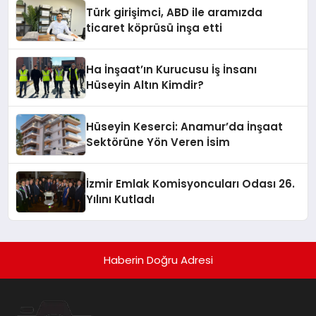
Tamamlandı
Türk girişimci, ABD ile aramızda
ticaret köprüsü inşa etti
Ha İnşaat’ın Kurucusu İş İnsanı
Hüseyin Altın Kimdir?
Hüseyin Keserci: Anamur’da İnşaat
Sektörüne Yön Veren İsim
İzmir Emlak Komisyoncuları Odası 26.
Yılını Kutladı
Haberin Doğru Adresi