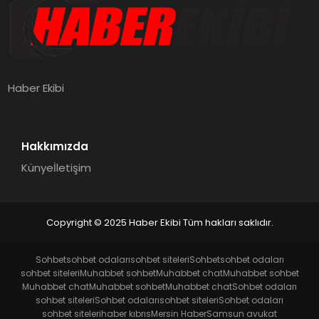
Haber Ekibi
Hakkımızda
Künye
İletişim
Copyright © 2025 Haber Ekibi Tüm hakları saklıdır.
Sohbet
sohbet odaları
sohbet siteleri
Sohbet
sohbet odaları
sohbet siteleri
Muhabbet sohbet
Muhabbet chat
Muhabbet sohbet
Muhabbet chat
Muhabbet sohbet
Muhabbet chat
Sohbet odaları
sohbet siteleri
Sohbet odaları
sohbet siteleri
Sohbet odaları
sohbet siteleri
haber kıbrıs
Mersin Haber
Samsun avukat