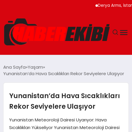
Derya Arms, İstanbul P
ANASAYFA
Ana Sayfa
Yaşam
Yunanistan’da Hava Sıcaklıkları Rekor Seviyelere Ulaşıyor
GÜNCEL
EĞITIM
Yunanistan’da Hava Sıcaklıkları
Rekor Seviyelere Ulaşıyor
EKONOMI
Yunanistan Meteoroloji Dairesi Uyarıyor: Hava
MAGAZIN
Sıcaklıkları Yükseliyor Yunanistan Meteoroloji Dairesi