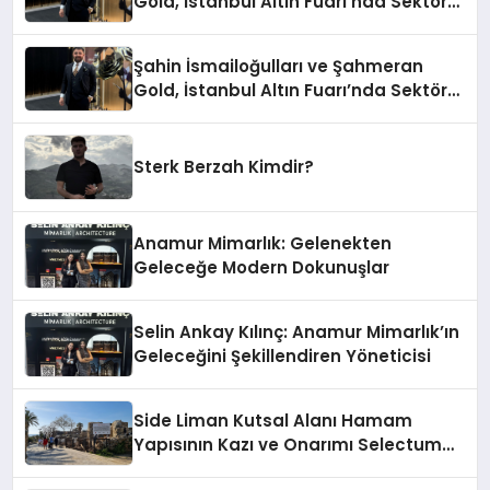
Gold, İstanbul Altın Fuarı’nda Sektöre
Damga Vurdu
Şahin İsmailoğulları ve Şahmeran
Gold, İstanbul Altın Fuarı’nda Sektöre
Damga Vurdu
Sterk Berzah Kimdir?
Anamur Mimarlık: Gelenekten
Geleceğe Modern Dokunuşlar
Selin Ankay Kılınç: Anamur Mimarlık’ın
Geleceğini Şekillendiren Yöneticisi
Side Liman Kutsal Alanı Hamam
Yapısının Kazı ve Onarımı Selectum
Hotels&Resorts’un da Katkılarıyla