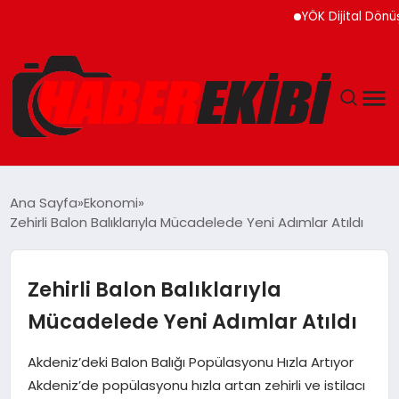
YÖK Dijital Dönüşüm İçi
ANASAYFA
Ana Sayfa
Ekonomi
Zehirli Balon Balıklarıyla Mücadelede Yeni Adımlar Atıldı
GÜNCEL
EĞITIM
Zehirli Balon Balıklarıyla
Mücadelede Yeni Adımlar Atıldı
EKONOMI
Akdeniz’deki Balon Balığı Popülasyonu Hızla Artıyor
MAGAZIN
Akdeniz’de popülasyonu hızla artan zehirli ve istilacı