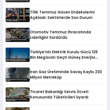
Katkı Sundu
TÜİK Temmuz Güven Endekslerini
Açıkladı: Sektörlerde Son Durum
Otomotiv Temmuz İhracatında
Liderliğini Sürdürdü
Türkiye’nin Elektrik Kurulu Gücü 126
Bin Megavatı Geçti Güneş Enerjisi
Yükselişte
İran Gaz Üretiminde Savaş Kaybı 230
Milyon Metreküp
Ticaret Bakanlığı Servis Ücreti
Konusunda Tüketicileri Uyardı