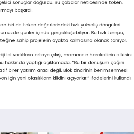
t çekici sonuçlar doğurdu. Bu çabalar neticesinde token,
ırmayı başardı.
 biri de token değerlerindeki hızlı yükseliş döngüleri.
nümüzde günler içinde gerçekleşebiliyor. Bu hızlı tempo,
steğine sahip projelerin ayakta kalmasına olanak tanıyor.
jital varlıkların ortaya çıkışı, memecoin hareketinin etkisini
onu hakkında yaptığı açıklamada, “Bu bir dönüşüm çağını
if birer yatırım aracı değil. Blok zincirinin benimsenmesi
çin yeni olasılıkların kilidini açıyorlar.” ifadelerini kullandı.