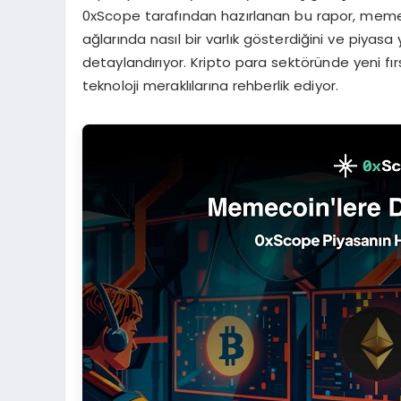
0xScope tarafından hazırlanan bu rapor, memec
ağlarında nasıl bir varlık gösterdiğini ve piyasa 
detaylandırıyor. Kripto para sektöründe yeni fırs
teknoloji meraklılarına rehberlik ediyor.