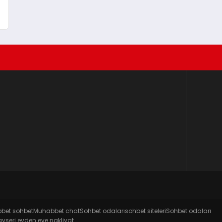
bet sohbet
Muhabbet chat
Sohbet odaları
sohbet siteleri
Sohbet odaları
ayseri evden eve nakliyat