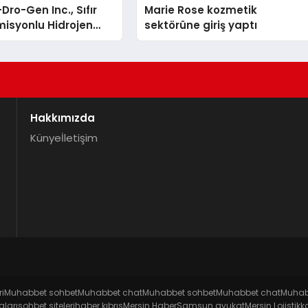
Dro-Gen Inc., Sıfır
Marie Rose kozmetik
isyonlu Hidrojen
sektörüne giriş yaptı
knolojisinde ISO ve
nleyici Onaylarını
Hakkımızda
Künye
İletişim
ri
Muhabbet sohbet
Muhabbet chat
Muhabbet sohbet
Muhabbet chat
Muhab
ları
sohbet siteleri
haber kıbrıs
Mersin Haber
Samsun avukat
Mersin Lojistik
k