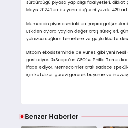
sürdürdüğü piyasa yapıcılığı faaliyetleri, dikka
Mayıs 2024’ten bu yana değerini yüzde 429 art
Memecoin piyasasındaki en çarpıcı gelişmelerden
Eskiden aylara yayılan değer artış süreçleri, gü
yalnızca sağlam temellere ve güçlü likidite de
Bitcoin ekosisteminde de Runes gibi yeni nesil di
gösteriyor. 0xScope’un CEO’su Phillip Torres k
ifade ediyor. Memecoin’ler artık sadece spekülat
için katalizör görevi görerek büyüme ve inovasyon i
Benzer Haberler