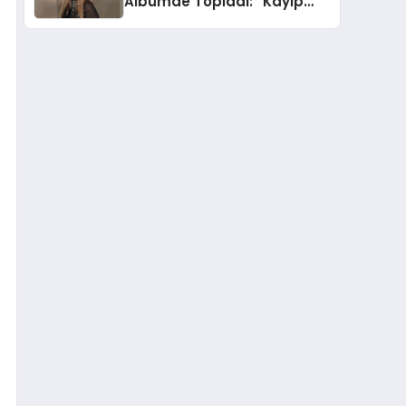
Albümde Topladı: “Kayıp
Kasetler 1” 31 Temmuz’da
Yayında