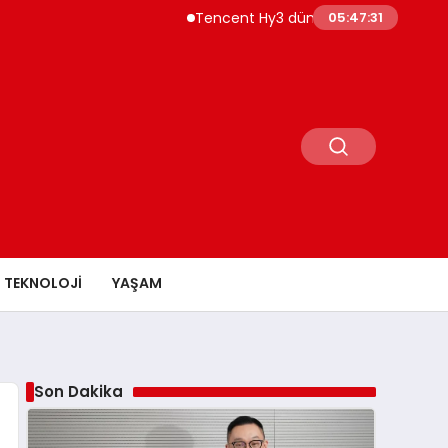
Tencent Hy3 dünya genelinde kullanıma sunu
05:47:32
TEKNOLOJI
YAŞAM
Son Dakika