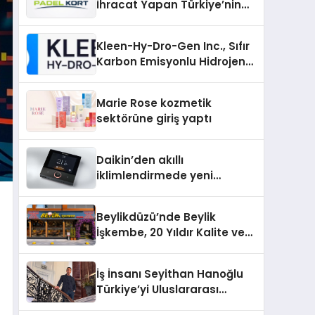
İhracat Yapan Türkiye’nin
Padel Kortu Üretim Gücü
Kleen-Hy-Dro-Gen Inc., Sıfır
Karbon Emisyonlu Hidrojen
Isıtma Teknolojisinde ISO ve
TSSA Düzenleyici Onaylarını
Marie Rose kozmetik
Aldı
sektörüne giriş yaptı
Daikin’den akıllı
iklimlendirmede yeni
dönem: Madoka Plus
Türkiye’de
Beylikdüzü’nde Beylik
İşkembe, 20 Yıldır Kalite ve
Lezzetin Değişmeyen Adresi
İş İnsanı Seyithan Hanoğlu
Türkiye’yi Uluslararası
Arenada Tanıtmayı