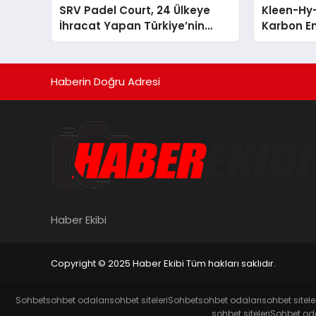
SRV Padel Court, 24 Ülkeye
Kleen-Hy-
İhracat Yapan Türkiye’nin
Karbon Em
Padel Kortu Üretim Gücü
Isıtma Te
TSSA Düze
Aldı
Haberin Doğru Adresi
Haber Ekibi
Copyright © 2025 Haber Ekibi Tüm hakları saklıdır.
Sohbet
sohbet odaları
sohbet siteleri
Sohbet
sohbet odaları
sohbet sitele
sohbet siteleri
Sohbet oda