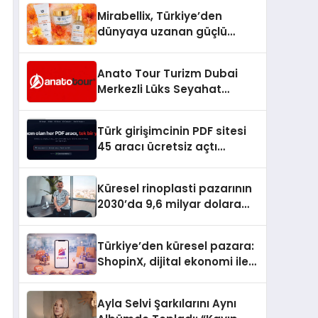
Hedefliyor
Mirabellix, Türkiye’den
dünyaya uzanan güçlü
büyümesini sürdürüyor
Anato Tour Turizm Dubai
Merkezli Lüks Seyahat
Hizmetleriyle Küresel
Turizmde Öne Çıkıyor
Türk girişimcinin PDF sitesi
45 aracı ücretsiz açtı
Dosyalar sunucuya gitmiyor
Küresel rinoplasti pazarının
2030’da 9,6 milyar dolara
ulaşması bekleniyor
Türkiye’den küresel pazara:
ShopinX, dijital ekonomi ile
gerçek dünya alışverişini bir
araya getirmeyi hedefliyor
Ayla Selvi Şarkılarını Aynı