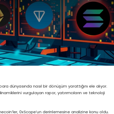
ara dünyasında nasıl bir dönüşüm yarattığını ele alıyor.
inamiklerini vurgulayan rapor, yatırımcıların ve teknoloji
ecoin’ler, 0xScope’un derinlemesine analizine konu oldu.