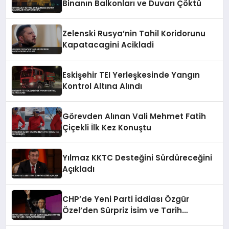
Binanın Balkonları ve Duvarı Çöktü
Zelenski Rusya’nin Tahil Koridorunu
Kapatacagini Acikladi
Eskişehir TEI Yerleşkesinde Yangın
Kontrol Altına Alındı
Görevden Alınan Vali Mehmet Fatih
Çiçekli İlk Kez Konuştu
Yılmaz KKTC Desteğini Sürdüreceğini
Açıkladı
CHP’de Yeni Parti İddiası Özgür
Özel’den Sürpriz İsim ve Tarih
Açıklaması Gelecek