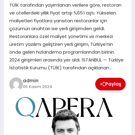
TÜİK tarafından yayımlanan verilere göre, restoran
SAĞLIK
ve otellerdeki yıllık fiyat artışı %65’i aştı. Yükselen
maliyetleri fiyatlara yansıtan restoranlar için
SPOR
çözümün anahtarı ise yerli girişimden geldi.
Restoranlara özel maliyet yönetimi ve merkezi
TEKNOLOJI
üretim yazılımı geliştiren yerli girişim, Türkiye’nin
önde gelen hızlandırma programlarından birinin
YAŞAM
2024 girişimleri arasında yer aldı. İSTANBUL — Türkiye
İstatistik Kurumu (TÜİK) tarafından açıklanan…
admin
Paylaş
05 Kasım 2024