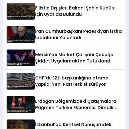
Filistin Dışişleri Bakanı Şahin Kudüs
İçin Uyarıda Bulundu
İran Cumhurbaşkanı Pezeşkiyan İstifa
İddialarını Yalanladı
Mersin’de Market Çalışanı Çocuğa
Şiddet Uygulamaktan Tutuklandı
CHP’de 12 il başkanlığına atama
yapıldı Yeni Parti etkisi sürüyor
Erdoğan Bölgemizdeki Çatışmalara
Rağmen Türkiye Ekonomisi Dimdik
Ayakta Dedi
İstanbul’da Kentsel Dönüşümdeki