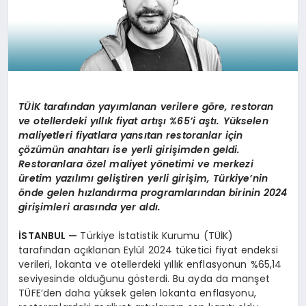
TÜİK tarafından yayımlanan verilere g
ö
re, restoran
ve otellerdeki yıllık fiyat artışı %65
’
i aştı. Yükselen
maliyetleri fiyatlara yansıtan restoranlar için
çözümün anahtarı ise yerli girişimden geldi.
Restoranlara
ö
zel maliyet y
ö
netimi ve merkezi
üretim yazılımı
geli
ştiren yerli giriş
im,
Türkiye
’
nin
ö
nde gelen hızlandırma programlarından birinin
2024
girişimleri arasında yer aldı.
İSTANBUL
—
Türkiye İstatistik Kurumu (TÜİK)
tarafından açıklanan Eylül 2024 tüketici fiyat endeksi
verileri, lokanta ve otellerdeki yıllık enflasyonun %65,14
seviyesinde olduğunu gösterdi. Bu ayda da manşet
TÜFE’den daha yüksek gelen lokanta enflasyonu,