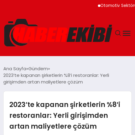
Otomotiv Sektörü Temmuz
ANASAYFA
Ana Sayfa
Gündem
2023’te kapanan şirketlerin %8’i restoranlar: Yerli
GÜNCEL
girişimden artan maliyetlere çözüm
EĞITIM
2023’te kapanan şirketlerin %8’i
EKONOMI
restoranlar: Yerli girişimden
artan maliyetlere çözüm
MAGAZIN