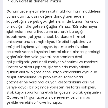
14 gün ücretsiz deneme imkânı
Günümüzde işletmelerin satın aldıkları hammaddelerin
yarısından fazlasını değere dönüştüremeden
kaybettiğini ve pek çok işletmenin de bunun farkında
olmadığını dile getiren Çağlar Yılmaz, “Kâr edemeyen
işletmeler, menü fiyatlarını artırarak bu açığı
kapatmaya çalışıyor, ancak bu durum hizmet
enflasyonunu dirençli kılıyor, tüketici tepkisine ve
müşteri kaybına yol açıyor. İşletmelerin fiyatları
artırmak yerine kayıpları kontrol altına alması gerektiği
içgörüsünden yola çıkarak restoranlara özel
geliştirdiğimiz yeni nesil maliyet yönetimi ve merkezi
üretim yazılımı Qapera, işletmelerin maliyetlerini
günlük olarak ölçmelerine, kayıp kaçaklarını aynı gün
tespit etmelerine ve problemleri zamanında
çözmelerine yardımcı oluyor. Restoranlarını akıllı ve
veriye dayalı bir biçimde yöneten restoran sahipleri,
stok kaybı sorunlarına etkili bir çözüm olarak geliştirilen
Qapera
’yı 14 gün ücretsiz deneyerek tercihini bu
şekilde verebiliyor” diye konuştu.