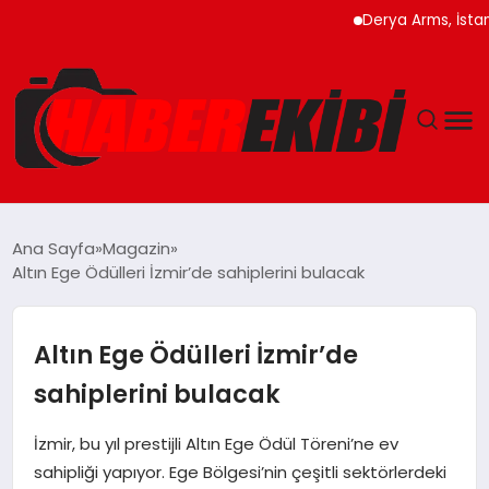
Derya Arms, İstanbul
ANASAYFA
Ana Sayfa
Magazin
Altın Ege Ödülleri İzmir’de sahiplerini bulacak
GÜNCEL
EĞITIM
Altın Ege Ödülleri İzmir’de
sahiplerini bulacak
EKONOMI
İzmir, bu yıl prestijli Altın Ege Ödül Töreni’ne ev
MAGAZIN
sahipliği yapıyor. Ege Bölgesi’nin çeşitli sektörlerdeki