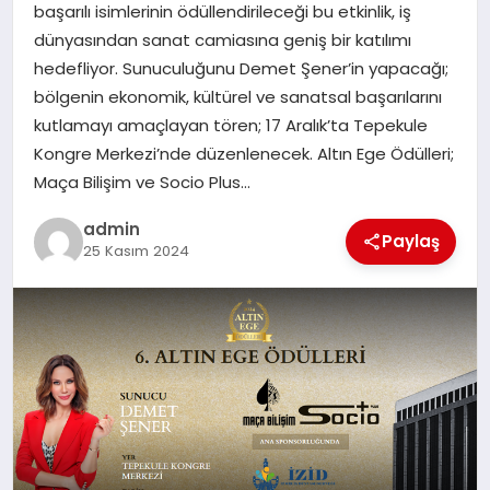
başarılı isimlerinin ödüllendirileceği bu etkinlik, iş
SAĞLIK
dünyasından sanat camiasına geniş bir katılımı
hedefliyor. Sunuculuğunu Demet Şener’in yapacağı;
SPOR
bölgenin ekonomik, kültürel ve sanatsal başarılarını
kutlamayı amaçlayan tören; 17 Aralık’ta Tepekule
TEKNOLOJI
Kongre Merkezi’nde düzenlenecek. Altın Ege Ödülleri;
Maça Bilişim ve Socio Plus…
YAŞAM
admin
Paylaş
25 Kasım 2024