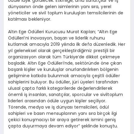
ödüle layık görülecek. Etkinliğe, ünlü sanatçılar ve iş
dünyasının önde gelen isimlerinin yanı sıra, yerel
yöneticiler ve sivil toplum kuruluşları temsilcilerinin de
katılması bekleniyor.
Altın Ege Ödülleri Kurucusu Murat Kaplan; “Altın Ege
Ödülleri’ni inovasyon, başarı ve liderlik ruhunu
kutlamak amacıyla 2019 yılında ilk defa düzenledik. Her
yıl geleneksel olarak gerçekleştirdiğimiz prestijli bir
organizasyon olarak tüm Türkiye’de dikkat çekmeye
başladık. Altın Ege Ödülleri’nde, sektöründe öne çıkan
başarılı kişiler ve kuruluşlar onurlandırılırken bölgenin
gelişimine katkıda bulunmak amacıyla çeşitli ödüller
sahiplerini buluyor. Bu ödüller, jüri üyeleri tarafından
ulusal çapta farklı kategorilerde değerlendirilerek
önemli iş insanları, sanatçılar, sporcular ve siviltoplum
liderleri arasından ödüle uygun kişiler seçiliyor.
Törende, medya ve iş dünyası temsilcileri, ödül
sahipleri ve basın mensuplarının yanı sıra birçok ilgi
çekici konuşmacıyı bir araya getirerek ismini geniş
çapta duyurmaya devam ediyor” şeklinde konuştu.