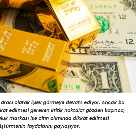
 aracı olarak iş
lev g
ö
rmeye devam ediyor. Ancak bu
kkat edilmesi gereken kritik noktalar g
ö
zden kaçı
nca,
culuk markası
ise alt
ın alımında dikkat edilmesi
ştürmenin faydalarını paylaşıyor.