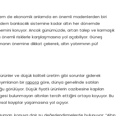
ik hem de ekonomik anlamda en önemli madenlerden biri
dern bankacılık sistemine kadar altın her dönemde
önemini koruyor. Ancak günümüzde, artan talep ve karmaşık
nda önemli risklerle karşılaşmasına yol açabiliyor. Güneş
anın önemine dikkat çekerek, altın yatırımının püf
rünler ve düşük kaliteli üretim gibi sorunlar giderek
ayımlanan bir
rapora
göre, dünya genelinde satılan
ğu görülüyor. Düşük fiyatlı ürünlerin cazibesine kapılan
elgesi bulunmayan altınları tercih ettiğini ortaya koyuyor. Bu
nansal kayıplar yaşamasına yol açıyor.
uman, konuya dair şu değerlendirmelerde bulunuyor: “Altın