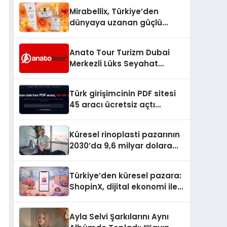
Hedefliyor
Mirabellix, Türkiye’den
dünyaya uzanan güçlü
büyümesini sürdürüyor
Anato Tour Turizm Dubai
Merkezli Lüks Seyahat
Hizmetleriyle Küresel
Turizmde Öne Çıkıyor
Türk girişimcinin PDF sitesi
45 aracı ücretsiz açtı
Dosyalar sunucuya gitmiyor
Küresel rinoplasti pazarının
2030’da 9,6 milyar dolara
ulaşması bekleniyor
Türkiye’den küresel pazara:
ShopinX, dijital ekonomi ile
gerçek dünya alışverişini bir
araya getirmeyi hedefliyor
Ayla Selvi Şarkılarını Aynı