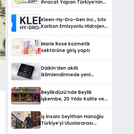
İhracat Yapan Türkiye’nin
Padel Kortu Üretim Gücü
Kleen-Hy-Dro-Gen Inc., Sıfır
Karbon Emisyonlu Hidrojen
Isıtma Teknolojisinde ISO ve
TSSA Düzenleyici Onaylarını
Marie Rose kozmetik
Aldı
sektörüne giriş yaptı
Daikin’den akıllı
iklimlendirmede yeni
dönem: Madoka Plus
Türkiye’de
Beylikdüzü’nde Beylik
İşkembe, 20 Yıldır Kalite ve
Lezzetin Değişmeyen Adresi
İş İnsanı Seyithan Hanoğlu
Türkiye’yi Uluslararası
Arenada Tanıtmayı