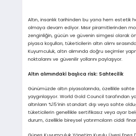
Altın, insanlık tarihinden bu yana hem estet
olmaya devam ediyor. Mısır piramitlerinden mo
zenginliğin, gücün ve güvenin simgesi olarak 
piyasa koşulları, tüketicilerin altın alımı sırası
Kuyumculuk, altın alımında doğru seçimler yapm
noktalarını ve güvenilir yollarını paylaşıyor.
Altın alımındaki başlıca risk: Sahtecilik
Günümüzde altın piyasalarında, özellikle sahte ü
yaygınlaşıyor. World Gold Council tarafından y
altınların %15’inin standart dışı veya sahte oldu
tüketicilerin genellikle sertifikasız veya ayar b
durum, özellikle bireysel yatırımcıların ciddi fi
Güneş Kuyumculuk Yönetim Kurulu Üyesi Enes D