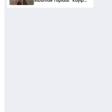
Albümde Topladı: “Kayıp
Kasetler 1” 31 Temmuz’da
Yayında