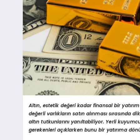
Altın, estetik değeri kadar finansal bir yatırım
değerli varlıkların satın alınması sırasında di
alt
ın tutkunlarını yanıltabiliyor. Yerli kuyum
gerekenleri açıklarken bunu bir yatırı
ma d
ö
nü