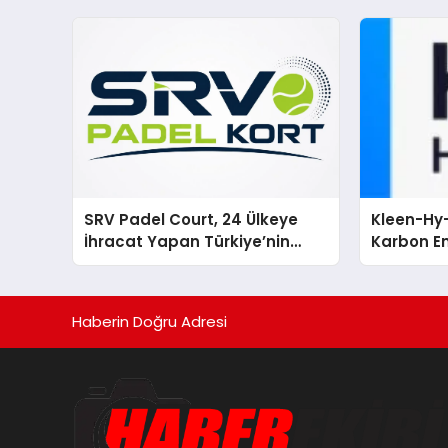
SRV Padel Court, 24 Ülkeye
Kleen-Hy-
İhracat Yapan Türkiye’nin
Karbon Em
Padel Kortu Üretim Gücü
Isıtma Te
TSSA Düze
Aldı
Haberin Doğru Adresi