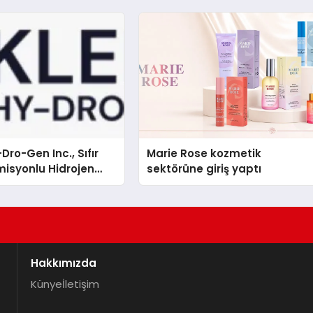
Dro-Gen Inc., Sıfır
Marie Rose kozmetik
isyonlu Hidrojen
sektörüne giriş yaptı
knolojisinde ISO ve
nleyici Onaylarını
Hakkımızda
Künye
İletişim