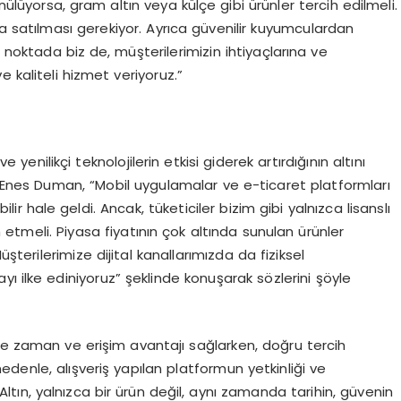
nülüyorsa, gram altın veya külçe gibi ürünler tercih edilmeli.
arla satılması gerekiyor. Ayrıca güvenilir kuyumculardan
u noktada biz de, müşterilerimizin ihtiyaçlarına ve
 kaliteli hizmet veriyoruz.”
e yenilikçi teknolojilerin etkisi giderek artırdığının altını
Enes Duman, “Mobil uygulamalar ve e-ticaret platformları
bilir hale geldi. Ancak, tüketiciler bizim gibi yalnızca lisanslı
ih etmeli. Piyasa fiyatının çok altında sunulan ürünler
üşterilerimize dijital kanallarımızda da fiziksel
ı ilke ediniyoruz” şeklinde konuşarak sözlerini şöyle
ilere zaman ve erişim avantajı sağlarken, doğru tercih
 nedenle, alışveriş yapılan platformun yetkinliği ve
. Altın, yalnızca bir ürün değil, aynı zamanda tarihin, güvenin