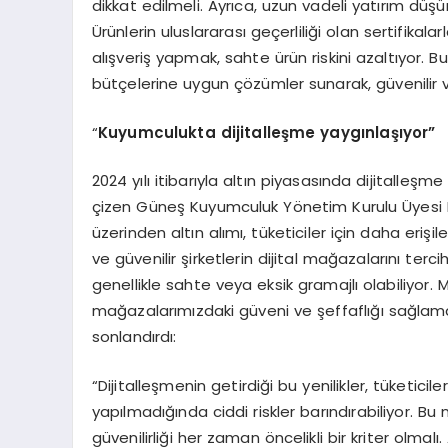
dikkat edilmeli. Ayrıca, uzun vadeli yatırım düşü
Ürünlerin uluslararası geçerliliği olan sertifikal
alışveriş yapmak, sahte ürün riskini azaltıyor. B
bütçelerine uygun çözümler sunarak, güvenilir ve
“
Kuyumculukta dijitalleşme yaygınlaşıyor”
2024 yılı itibarıyla altın piyasasında dijitalleşme v
çizen Güneş Kuyumculuk Yönetim Kurulu Üyesi 
üzerinden altın alımı, tüketiciler için daha erişile
ve güvenilir şirketlerin dijital mağazalarını terc
genellikle sahte veya eksik gramajlı olabiliyor. M
mağazalarımızdaki güveni ve şeffaflığı sağlamay
sonlandırdı:
“Dijitalleşmenin getirdiği bu yenilikler, tüketic
yapılmadığında ciddi riskler barındırabiliyor. Bu
güvenilirliği her zaman öncelikli bir kriter olmalı