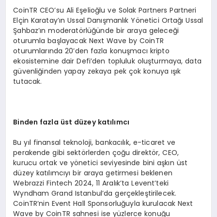
CoinTR CEO’su Ali Eşelioğlu ve Solak Partners Partneri
Elçin Karatay’ın Ussal Danışmanlık Yönetici Ortağı Ussal
Şahbaz’ın moderatörlüğünde bir araya geleceği
oturumla başlayacak Next Wave by CoinTR
oturumlarında 20’den fazla konuşmacı kripto
ekosistemine dair Defi’den topluluk oluşturmaya, data
güvenliğinden yapay zekaya pek çok konuya ışık
tutacak.
Binden fazla
ü
st d
ü
zey kat
ı
l
ı
mc
ı
Bu yıl finansal teknoloji, bankacılık, e-ticaret ve
perakende gibi sektörlerden çoğu direktör, CEO,
kurucu ortak ve yönetici seviyesinde bini aşkın üst
düzey katılımcıyı bir araya getirmesi beklenen
Webrazzi Fintech 2024, 11 Aralık’ta Levent’teki
Wyndham Grand Istanbul’da gerçekleştirilecek.
CoinTR’nin Event Hall Sponsorluğuyla kurulacak Next
Wave by CoinTR sahnesi ise yüzlerce konuğu