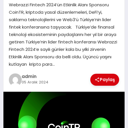
Webrazzi Fintech 2024’ün Etkinlik Alanı Sponsoru
SAĞLIK
CoinTR, kriptoda yasal düzenlemeleri, DeFi’yi,
saklama teknolojilerini ve Web3’ü Türkiye’nin lider
SPOR
fintek konferansına taşıyacak. Türkiye’de finansal
teknoloji ekosisteminin paydaşlarını her yıl bir araya
TEKNOLOJI
getiren Türkiye’nin lider fintech konferansı Webrazzi
Fintech 2024’e sayılı günler kala bu yılki zirvenin
YAŞAM
Etkinlik Alanı Sponsoru da belli oldu. Üçüncü yaşını
kutlayan kripto para…
admin
Paylaş
05 Aralık 2024