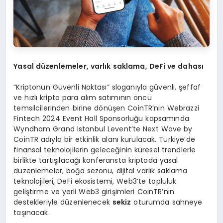
Yasal d
ü
zenlemeler, varl
ı
k saklama, DeFi ve dahas
ı
“Kriptonun Güvenli Noktası” sloganıyla güvenli, şeffaf
ve hızlı kripto para alım satımının öncü
temsilcilerinden birine dönüşen CoinTR’nin Webrazzi
Fintech 2024 Event Hall Sponsorluğu kapsamında
Wyndham Grand Istanbul Levent’te Next Wave by
CoinTR adıyla bir etkinlik alanı kurulacak. Türkiye’de
finansal teknolojilerin geleceğinin küresel trendlerle
birlikte tartışılacağı konferansta kriptoda yasal
düzenlemeler, boğa sezonu, dijital varlık saklama
teknolojileri, DeFi ekosistemi, Web3’te topluluk
geliştirme ve yerli Web3 girişimleri CoinTR’nin
destekleriyle düzenlenecek
sekiz
oturumda sahneye
taşınacak.