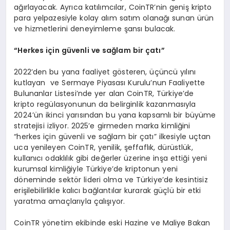
ağırlayacak. Ayrıca katılımcılar, CoinTR’nin geniş kripto
para yelpazesiyle kolay alım satım olanağı sunan ürün
ve hizmetlerini deneyimleme şansı bulacak.
“
Herkes i
ç
in g
ü
venli ve sa
ğ
lam bir
ç
at
ı”
2022’den bu yana faaliyet gösteren, üçüncü yılını
kutlayan ve Sermaye Piyasası Kurulu’nun Faaliyette
Bulunanlar Listesi’nde yer alan CoinTR, Türkiye’de
kripto regülasyonunun da belirginlik kazanmasıyla
2024’ün ikinci yarısından bu yana kapsamlı bir büyüme
stratejisi izliyor. 2025’e girmeden marka kimliğini
“herkes için güvenli ve sağlam bir çatı” ilkesiyle uçtan
uca yenileyen CoinTR, yenilik, şeffaflık, dürüstlük,
kullanıcı odaklılık gibi değerler üzerine inşa ettiği yeni
kurumsal kimliğiyle Türkiye’de kriptonun yeni
döneminde sektör lideri olma ve Türkiye’de kesintisiz
erişilebilirlikle kalıcı bağlantılar kurarak güçlü bir etki
yaratma amaçlarıyla çalışıyor.
CoinTR yönetim ekibinde eski Hazine ve Maliye Bakan