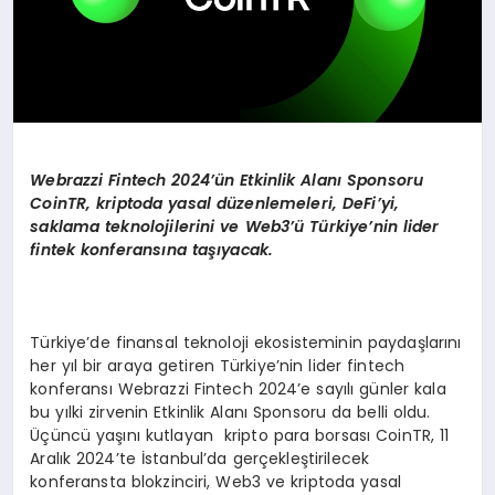
Webrazzi Fintech 2024
’ü
n Etkinlik Alan
ı
Sponsoru
CoinTR, kriptoda yasal d
ü
zenlemeleri, DeFi’yi,
saklama teknolojilerini ve Web3
’ü
T
ü
rkiye
’
nin lider
fintek konferans
ı
na ta
şı
yacak.
Türkiye’de finansal teknoloji ekosisteminin paydaşlarını
her yıl bir araya getiren Türkiye’nin lider fintech
konferansı Webrazzi Fintech 2024’e sayılı günler kala
bu yılki zirvenin Etkinlik Alanı Sponsoru da belli oldu.
Üçüncü yaşını kutlayan kripto para borsası CoinTR, 11
Aralık 2024’te İstanbul’da gerçekleştirilecek
konferansta blokzinciri, Web3 ve kriptoda yasal