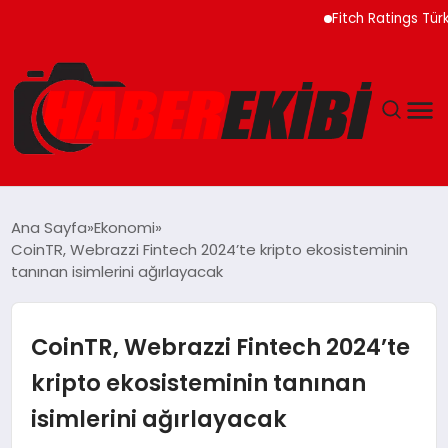
Fitch Ratings Türkiye 
ANASAYFA
Ana Sayfa
Ekonomi
CoinTR, Webrazzi Fintech 2024’te kripto ekosisteminin
GÜNCEL
tanınan isimlerini ağırlayacak
EĞITIM
CoinTR, Webrazzi Fintech 2024’te
EKONOMI
kripto ekosisteminin tanınan
isimlerini ağırlayacak
MAGAZIN