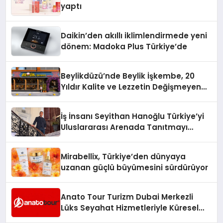
yaptı
Daikin’den akıllı iklimlendirmede yeni
dönem: Madoka Plus Türkiye’de
Beylikdüzü’nde Beylik İşkembe, 20
Yıldır Kalite ve Lezzetin Değişmeyen
Adresi
İş İnsanı Seyithan Hanoğlu Türkiye’yi
Uluslararası Arenada Tanıtmayı
Hedefliyor
Mirabellix, Türkiye’den dünyaya
uzanan güçlü büyümesini sürdürüyor
Anato Tour Turizm Dubai Merkezli
Lüks Seyahat Hizmetleriyle Küresel
Turizmde Öne Çıkıyor