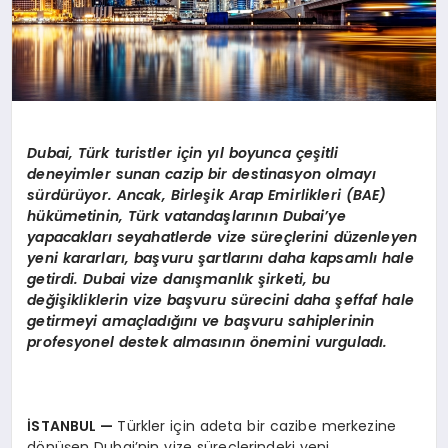
Dubai, Türk turistler için yıl boyunca çeşitli
deneyimler sunan cazip bir destinasyon olmayı
sürdürüyor. Ancak, Birleşik Arap Emirlikleri (BAE)
hükümetinin, Türk vatandaşlarının Dubai
’
ye
yapacakları seyahatlerde vize süreçlerini düzenleyen
yeni kararları, başvuru şartlarını daha kapsamlı hale
getirdi. Dubai vize danışmanlık şirketi, bu
değişikliklerin vize başvuru sürecini daha şeffaf hale
getirmeyi amaçladığını ve başvuru sahiplerinin
profesyonel destek almasının
ö
nemini vurguladı.
İSTANBUL
—
Türkler için adeta bir cazibe merkezine
dönüşen Dubai’nin vize süreçlerindeki yeni