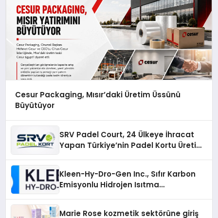
Cesur Packaging, Mısır’daki Üretim Üssünü
Büyütüyor
SRV Padel Court, 24 Ülkeye İhracat
Yapan Türkiye’nin Padel Kortu Üretim
Gücü
Kleen-Hy-Dro-Gen Inc., Sıfır Karbon
Emisyonlu Hidrojen Isıtma
Teknolojisinde ISO ve TSSA
Düzenleyici Onaylarını Aldı
Marie Rose kozmetik sektörüne giriş