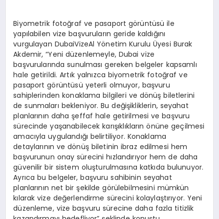
Biyometrik fotoğraf ve pasaport görüntüsü ile
yapılabilen vize başvuruların geride kaldığını
vurgulayan DubaiVizeAl Yönetim Kurulu Üyesi Burak
Akdemir, “Yeni düzenlemeyle, Dubai vize
başvurularında sunulması gereken belgeler kapsamlı
hale getirildi. Artık yalnızca biyometrik fotoğraf ve
pasaport görüntüsü yeterli olmuyor, başvuru
sahiplerinden konaklama bilgileri ve dönüş biletlerini
de sunmaları bekleniyor. Bu değişikliklerin, seyahat
planlarının daha şeffaf hale getirilmesi ve başvuru
sürecinde yaşanabilecek karışıklıkların önüne geçilmesi
amacıyla uygulandığı belirtiliyor. Konaklama
detaylarının ve dönüş biletinin ibraz edilmesi hem
başvurunun onay sürecini hızlandırıyor hem de daha
güvenilir bir sistem oluşturulmasına katkıda bulunuyor.
Ayrıca bu belgeler, başvuru sahibinin seyahat
planlarının net bir şekilde görülebilmesini mümkün
kılarak vize değerlendirme sürecini kolaylaştırıyor. Yeni
düzenleme, vize başvuru sürecine daha fazla titizlik
kazandırmayı hedefliyor” şeklinde konuştu.