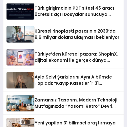
Türk girişimcinin PDF sitesi 45 aracı
ücretsiz açtı Dosyalar sunucuya
gitmiyor
Küresel rinoplasti pazarının 2030’da
9,6 milyar dolara ulaşması bekleniyor
Türkiye’den küresel pazara: ShopinX,
dijital ekonomi ile gerçek dünya
alışverişini bir araya getirmeyi
hedefliyor
Ayla Selvi Şarkılarını Aynı Albümde
Topladı: “Kayıp Kasetler 1” 31
Temmuz’da Yayında
Zamansız Tasarım, Modern Teknoloji:
Mutfağınızda “Yasomi Retro” Devri
Başlıyor!
Yeni yapilan 31 bilimsel araştırmaya