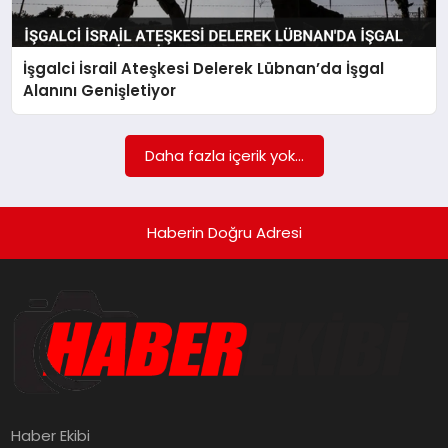
SAĞLIK
İşgalci İsrail Ateşkesi Delerek Lübnan’da İşgal
SPOR
Alanını Genişletiyor
TEKNOLOJI
Daha fazla içerik yok...
YAŞAM
Haberin Doğru Adresi
Haber Ekibi