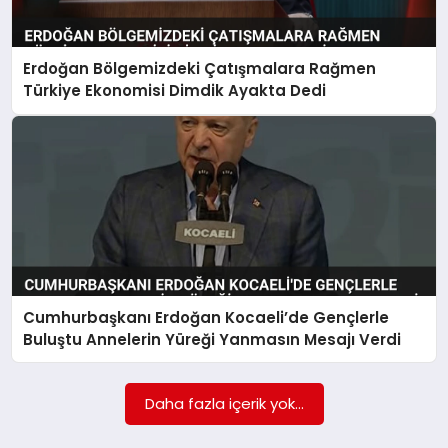
SAĞLIK
Erdoğan Bölgemizdeki Çatışmalara Rağmen
SPOR
Türkiye Ekonomisi Dimdik Ayakta Dedi
TEKNOLOJI
YAŞAM
Cumhurbaşkanı Erdoğan Kocaeli’de Gençlerle
Buluştu Annelerin Yüreği Yanmasın Mesajı Verdi
Daha fazla içerik yok...