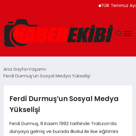
TÜİK Temmuz Ayında Fiya
ANASAYFA
Ana Sayfa
Yaşam
Ferdi Durmuş’un Sosyal Medya Yükselişi
GÜNCEL
EĞITIM
Ferdi Durmuş’un Sosyal Medya
Yükselişi
EKONOMI
Ferdi Durmuş, 8 Kasım 1992 tarihinde Trabzon’da
MAGAZIN
dünyaya gelmiş ve burada ilkokul ile lise eğitimini