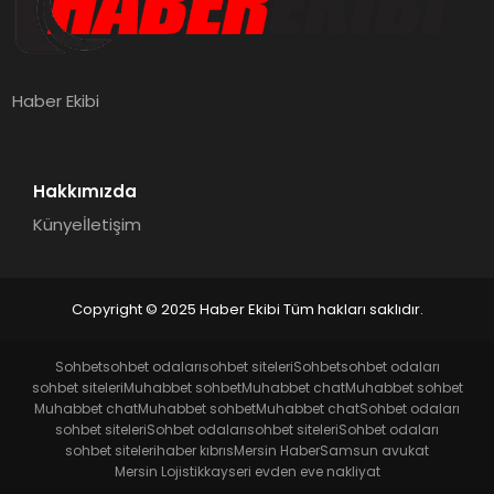
Haber Ekibi
Hakkımızda
Künye
İletişim
Copyright © 2025 Haber Ekibi Tüm hakları saklıdır.
Sohbet
sohbet odaları
sohbet siteleri
Sohbet
sohbet odaları
sohbet siteleri
Muhabbet sohbet
Muhabbet chat
Muhabbet sohbet
Muhabbet chat
Muhabbet sohbet
Muhabbet chat
Sohbet odaları
sohbet siteleri
Sohbet odaları
sohbet siteleri
Sohbet odaları
sohbet siteleri
haber kıbrıs
Mersin Haber
Samsun avukat
Mersin Lojistik
kayseri evden eve nakliyat