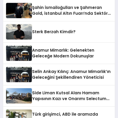
Şahin İsmailoğulları ve Şahmeran
Gold, İstanbul Altın Fuarı’nda Sektöre
Damga Vurdu
Sterk Berzah Kimdir?
Anamur Mimarlık: Gelenekten
Geleceğe Modern Dokunuşlar
Selin Ankay Kılınç: Anamur Mimarlık’ın
Geleceğini Şekillendiren Yöneticisi
Side Liman Kutsal Alanı Hamam
Yapısının Kazı ve Onarımı Selectum
Hotels&Resorts’un da Katkılarıyla
Tamamlandı
Türk girişimci, ABD ile aramızda