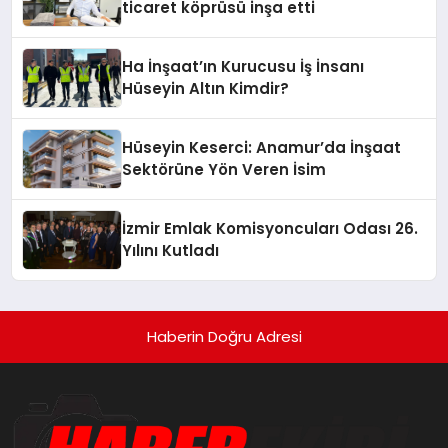
ticaret köprüsü inşa etti
Ha İnşaat’ın Kurucusu İş İnsanı
Hüseyin Altın Kimdir?
Hüseyin Keserci: Anamur’da İnşaat
Sektörüne Yön Veren İsim
İzmir Emlak Komisyoncuları Odası 26.
Yılını Kutladı
Haberin Doğru Adresi