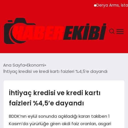
Derya Arms, İstanbul Pro
ANASAYFA
Ana Sayfa
Ekonomi
İhtiyaç kredisi ve kredi kartı faizleri %4,5’e dayandı
GÜNCEL
EĞITIM
İhtiyaç kredisi ve kredi kartı
faizleri %4,5’e dayandı
EKONOMI
BDDK’nın eylül sonunda açıkladığı kararı takiben 1
MAGAZIN
Kasım’da yürürlüğe giren akdi faiz oranları, asgari