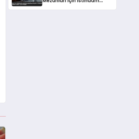
Mezunları İçin İstihdam
Oranı Yüzde 73,9’a Düştü