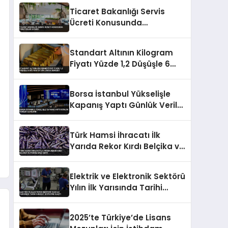
Ticaret Bakanlığı Servis
Ücreti Konusunda
Tüketicileri Uyardı
Standart Altının Kilogram
Fiyatı Yüzde 1,2 Düşüşle 6
Milyon 134 Bin Liraya Geriledi
Borsa İstanbul Yükselişle
Kapanış Yaptı Günlük Veriler
Açıklandı
Türk Hamsi İhracatı İlk
Yarıda Rekor Kırdı Belçika ve
Fransa Başı Çekti
Elektrik ve Elektronik Sektörü
Yılın İlk Yarısında Tarihi
İhracat Zirvesine Ulaştı
2025’te Türkiye’de Lisans