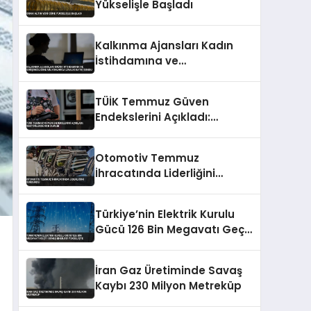
Yükselişle Başladı
Kalkınma Ajansları Kadın
İstihdamına ve
Girişimciliğine Milyonlarca
Liralık Katkı Sundu
TÜİK Temmuz Güven
Endekslerini Açıkladı:
Sektörlerde Son Durum
Otomotiv Temmuz
İhracatında Liderliğini
Sürdürdü
Türkiye’nin Elektrik Kurulu
Gücü 126 Bin Megavatı Geçti
Güneş Enerjisi Yükselişte
İran Gaz Üretiminde Savaş
Kaybı 230 Milyon Metreküp