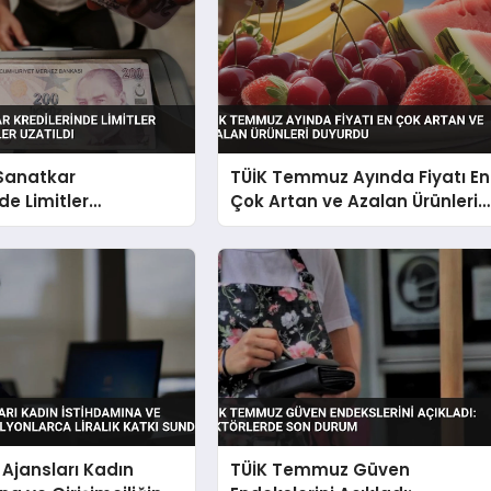
 Sanatkar
TÜİK Temmuz Ayında Fiyatı En
de Limitler
Çok Artan ve Azalan Ürünleri
i Vadeler Uzatıldı
Duyurdu
Ajansları Kadın
TÜİK Temmuz Güven