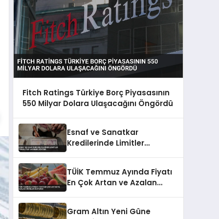
Fitch Ratings Türkiye Borç Piyasasının
550 Milyar Dolara Ulaşacağını Öngördü
Esnaf ve Sanatkar
Kredilerinde Limitler
Yükseltildi Vadeler Uzatıldı
TÜİK Temmuz Ayında Fiyatı
En Çok Artan ve Azalan
Ürünleri Duyurdu
Gram Altın Yeni Güne