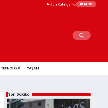
Fitch Ratings Türkiye Borç Piyasasının 550 
10:14:29
TEKNOLOJI
YAŞAM
Son Dakika