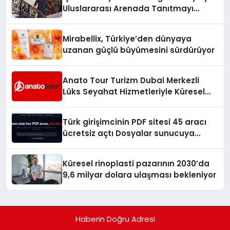
Uluslararası Arenada Tanıtmayı
Hedefliyor
Mirabellix, Türkiye’den dünyaya
uzanan güçlü büyümesini sürdürüyor
Anato Tour Turizm Dubai Merkezli
Lüks Seyahat Hizmetleriyle Küresel
Turizmde Öne Çıkıyor
Türk girişimcinin PDF sitesi 45 aracı
ücretsiz açtı Dosyalar sunucuya
gitmiyor
Küresel rinoplasti pazarının 2030’da
9,6 milyar dolara ulaşması bekleniyor
Haberin Doğru Adresi