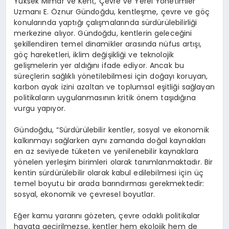
Yüksek Mimar ve Kent, Çevre ve Yerel Yönetimler
Uzmanı E. Öznur Gündoğdu, kentleşme, çevre ve göç
konularında yaptığı çalışmalarında sürdürülebilirliği
merkezine alıyor. Gündoğdu, kentlerin geleceğini
şekillendiren temel dinamikler arasında nüfus artışı,
göç hareketleri, iklim değişikliği ve teknolojik
gelişmelerin yer aldığını ifade ediyor. Ancak bu
süreçlerin sağlıklı yönetilebilmesi için doğayı koruyan,
karbon ayak izini azaltan ve toplumsal eşitliği sağlayan
politikaların uygulanmasının kritik önem taşıdığına
vurgu yapıyor.
Gündoğdu, “Sürdürülebilir kentler, sosyal ve ekonomik
kalkınmayı sağlarken aynı zamanda doğal kaynakları
en az seviyede tüketen ve yenilenebilir kaynaklara
yönelen yerleşim birimleri olarak tanımlanmaktadır. Bir
kentin sürdürülebilir olarak kabul edilebilmesi için üç
temel boyutu bir arada barındırması gerekmektedir:
sosyal, ekonomik ve çevresel boyutlar.
Eğer kamu yararını gözeten, çevre odaklı politikalar
hayata geçirilmezse, kentler hem ekolojik hem de