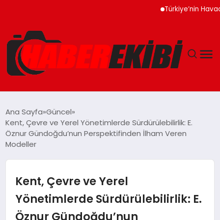
Türkiye’nin Havacılık Mot
ANASAYFA
Ana Sayfa
Güncel
Kent, Çevre ve Yerel Yönetimlerde Sürdürülebilirlik: E.
GÜNCEL
Öznur Gündoğdu’nun Perspektifinden İlham Veren
Modeller
EĞITIM
Kent, Çevre ve Yerel
EKONOMI
Yönetimlerde Sürdürülebilirlik: E.
MAGAZIN
Öznur Gündoğdu’nun