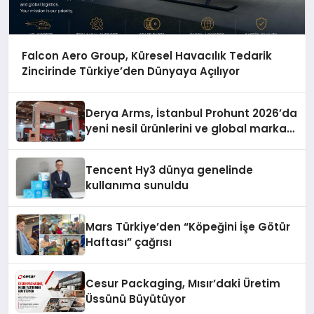
Falcon Aero Group, Küresel Havacılık Tedarik
Zincirinde Türkiye’den Dünyaya Açılıyor
Derya Arms, İstanbul Prohunt 2026’da
yeni nesil ürünlerini ve global marka
vizyonunu sergiledi
Tencent Hy3 dünya genelinde
kullanıma sunuldu
Mars Türkiye’den “Köpeğini İşe Götür
Haftası” çağrısı
Cesur Packaging, Mısır’daki Üretim
Üssünü Büyütüyor