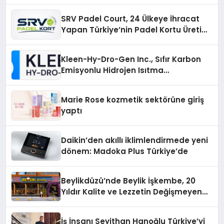
SRV Padel Court, 24 Ülkeye İhracat
Yapan Türkiye’nin Padel Kortu Üretim
Gücü
Kleen-Hy-Dro-Gen Inc., Sıfır Karbon
Emisyonlu Hidrojen Isıtma
Teknolojisinde ISO ve TSSA
Düzenleyici Onaylarını Aldı
Marie Rose kozmetik sektörüne giriş
yaptı
Daikin’den akıllı iklimlendirmede yeni
dönem: Madoka Plus Türkiye’de
Beylikdüzü’nde Beylik İşkembe, 20
Yıldır Kalite ve Lezzetin Değişmeyen
Adresi
İş İnsanı Seyithan Hanoğlu Türkiye’yi