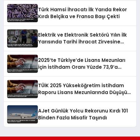
Türk Hamsi İhracatı İlk Yarıda Rekor
Kırdı Belçika ve Fransa Başı Çekti
Elektrik ve Elektronik Sektörü Yılın İlk
Yarısında Tarihi İhracat Zirvesine
Ulaştı
2025’te Türkiye’de Lisans Mezunları
İçin İstihdam Oranı Yüzde 73,9’a
Düştü
TÜİK 2025 Yükseköğretim İstihdam
Raporu Lisans Mezunlarında Düşüşü
Gösterdi
AJet Günlük Yolcu Rekorunu Kırdı 101
Binden Fazla Misafir Taşındı