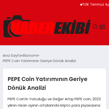
TÜİK Temmuz Ayında Fi
ANASAYFA
Ana Sayfa
Ekonomi
PEPE Coin Yatırımının Geriye Dönük Analizi
GÜNCEL
EĞITIM
PEPE Coin Yatırımının Geriye
Dönük Analizi
EKONOMI
PEPE Coin’in Yolculuğu ve Değer Artışı PEPE coin, 2023
MAGAZIN
yılının nisan ayının ortalarında kripto para piyasasına