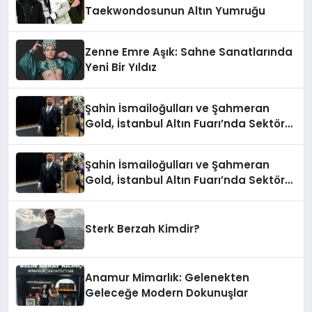
Taekwondosunun Altın Yumruğu
Zenne Emre Aşık: Sahne Sanatlarında
Yeni Bir Yıldız
Şahin İsmailoğulları ve Şahmeran
Gold, İstanbul Altın Fuarı’nda Sektöre
Damga Vurdu
Şahin İsmailoğulları ve Şahmeran
Gold, İstanbul Altın Fuarı’nda Sektöre
Damga Vurdu
Sterk Berzah Kimdir?
Anamur Mimarlık: Gelenekten
Geleceğe Modern Dokunuşlar