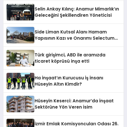
Selin Ankay Kılınç: Anamur Mimarlık’ın
Geleceğini Şekillendiren Yöneticisi
Side Liman Kutsal Alanı Hamam
Yapısının Kazı ve Onarımı Selectum
Hotels&Resorts’un da Katkılarıyla
Tamamlandı
Türk girişimci, ABD ile aramızda
ticaret köprüsü inşa etti
Ha İnşaat’ın Kurucusu İş İnsanı
Hüseyin Altın Kimdir?
Hüseyin Keserci: Anamur’da İnşaat
Sektörüne Yön Veren İsim
İzmir Emlak Komisyoncuları Odası 26.