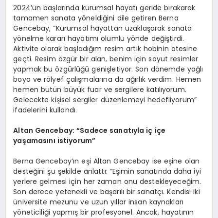
2024’ün başlarında kurumsal hayatı geride bırakarak
tamamen sanata yöneldiğini dile getiren Berna
Gencebay, “Kurumsal hayattan uzaklaşarak sanata
yönelme kararı hayatımı olumlu yönde değiştirdi.
Aktivite olarak başladığım resim artık hobinin ötesine
geçti. Resim özgür bir alan, benim için soyut resimler
yapmak bu özgürlüğü genişletiyor. Son dönemde yağlı
boya ve rölyef çalışmalarına da ağırlık verdim. Hemen
hemen bütün büyük fuar ve sergilere katılıyorum.
Gelecekte kişisel sergiler düzenlemeyi hedefliyorum”
ifadelerini kullandı.
Altan Gencebay: “Sadece sanatıyla iç içe
yaşamasını istiyorum”
Berna Gencebay’ın eşi Altan Gencebay ise eşine olan
desteğini şu şekilde anlattı: “Eşimin sanatında daha iyi
yerlere gelmesi için her zaman onu destekleyeceğim.
Son derece yetenekli ve başarılı bir sanatçı. Kendisi iki
üniversite mezunu ve uzun yıllar insan kaynakları
yöneticiliği yapmış bir profesyonel. Ancak, hayatının