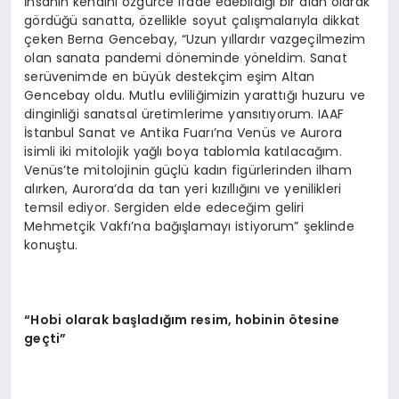
İnsanın kendini özgürce ifade edebildiği bir alan olarak
gördüğü sanatta, özellikle soyut çalışmalarıyla dikkat
çeken Berna Gencebay, “Uzun yıllardır vazgeçilmezim
olan sanata pandemi döneminde yöneldim. Sanat
serüvenimde en büyük destekçim eşim Altan
Gencebay oldu. Mutlu evliliğimizin yarattığı huzuru ve
dinginliği sanatsal üretimlerime yansıtıyorum. IAAF
İstanbul Sanat ve Antika Fuarı’na Venüs ve Aurora
isimli iki mitolojik yağlı boya tablomla katılacağım.
Venüs’te mitolojinin güçlü kadın figürlerinden ilham
alırken, Aurora’da da tan yeri kızıllığını ve yenilikleri
temsil ediyor. Sergiden elde edeceğim geliri
Mehmetçik Vakfı’na bağışlamayı istiyorum” şeklinde
konuştu.
“Hobi olarak başladığım resim, hobinin ötesine
geçti”