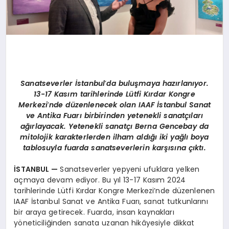
Sanatseverler İstanbul
’
da buluşmaya hazı
rlan
ıyor.
13-17 Kasım tarihlerinde Lütfi Kırdar Kongre
Merkezi
’
nde düzenlenecek olan
IAAF
İstanbul Sanat
ve Antika Fuarı birbirinden yetenekli sanatçıları
ağırlayacak. Yetenekli sanatçı
Berna Gencebay
da
mitolojik karakterlerden ilham aldığı iki yağlı boya
tablosuyla fuarda sanatseverlerin karşısına çıktı.
İSTANBUL
—
Sanatseverler yepyeni ufuklara yelken
açmaya devam ediyor. Bu yıl 13-17 Kasım 2024
tarihlerinde Lütfi Kırdar Kongre Merkezi’nde düzenlenen
IAAF İstanbul Sanat ve Antika Fuarı, sanat tutkunlarını
bir araya getirecek. Fuarda, insan kaynakları
yöneticiliğinden sanata uzanan hikâyesiyle dikkat