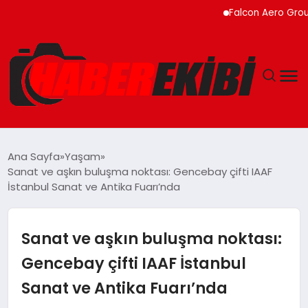
Falcon Aero Group, Küre
ANASAYFA
Ana Sayfa
Yaşam
Sanat ve aşkın buluşma noktası: Gencebay çifti IAAF
GÜNCEL
İstanbul Sanat ve Antika Fuarı’nda
EĞITIM
Sanat ve aşkın buluşma noktası:
EKONOMI
Gencebay çifti IAAF İstanbul
Sanat ve Antika Fuarı’nda
MAGAZIN