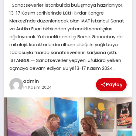
Sanatseverler İstanbul’da buluşmaya hazırlanıyor.
SAĞLIK
13-17 Kasım tarihlerinde Lütfi Kırdar Kongre
Merkezi’nde düzenlenecek olan IAAF İstanbul Sanat
SPOR
ve Antika Fuarı birbirinden yetenekli sanatçıları
ağırlayacak. Yetenekli sanatçı Berna Gencebay da
TEKNOLOJI
mitolojik karakterlerden ilham aldığı iki yağlı boya
tablosuyla fuarda sanatseverlerin karşısına çıktı.
YAŞAM
İSTANBUL — Sanatseverler yepyeni ufuklara yelken
açmaya devam ediyor. Bu yıl 13-17 Kasım 2024…
admin
Paylaş
14 Kasım 2024