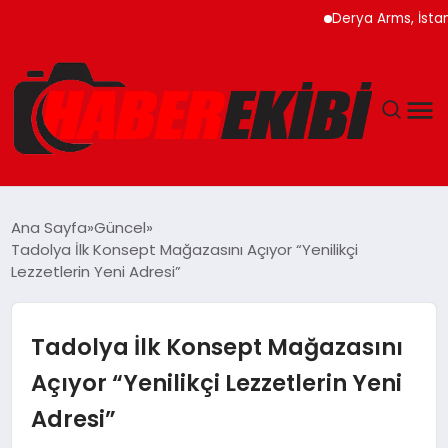
Derya Arms, İstanbul Pr
ANASAYFA
Ana Sayfa
Güncel
Tadolya İlk Konsept Mağazasını Açıyor “Yenilikçi
GÜNCEL
Lezzetlerin Yeni Adresi”
EĞITIM
Tadolya İlk Konsept Mağazasını
EKONOMI
Açıyor “Yenilikçi Lezzetlerin Yeni
Adresi”
MAGAZIN