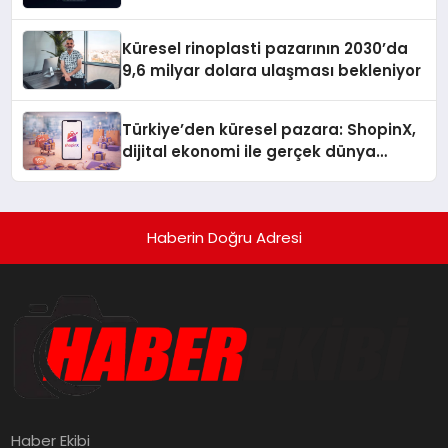
gitmiyor
Küresel rinoplasti pazarının 2030’da
9,6 milyar dolara ulaşması bekleniyor
Türkiye’den küresel pazara: ShopinX,
dijital ekonomi ile gerçek dünya
alışverişini bir araya getirmeyi
hedefliyor
Haberin Doğru Adresi
Haber Ekibi