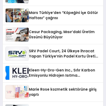
Mars Türkiye’den “Köpeğini İşe Götür
Haftası” çağrısı
Cesur Packaging, Mısır’daki Üretim
Üssünü Büyütüyor
SRV Padel Court, 24 Ülkeye İhracat
Yapan Türkiye’nin Padel Kortu Üretim
Gücü
Kleen-Hy-Dro-Gen Inc., Sıfır Karbon
Emisyonlu Hidrojen Isıtma
Teknolojisinde ISO ve TSSA
Düzenleyici Onaylarını Aldı
Marie Rose kozmetik sektörüne giriş
yaptı