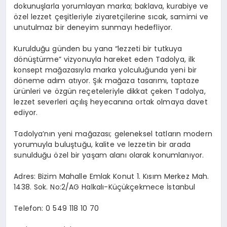
dokunuşlarla yorumlayan marka; baklava, kurabiye ve
özel lezzet çeşitleriyle ziyaretçilerine sıcak, samimi ve
unutulmaz bir deneyim sunmayı hedefliyor.
Kurulduğu günden bu yana “lezzeti bir tutkuya
dönüştürme” vizyonuyla hareket eden
Tadolya
, ilk
konsept mağazasıyla marka yolculuğunda yeni bir
döneme adım atıyor. Şık mağaza tasarımı, taptaze
ürünleri ve özgün reçeteleriyle dikkat çeken
Tadolya
,
lezzet severleri açılış heyecanına ortak olmaya davet
ediyor.
Tadolya’nın
yeni mağazası; geleneksel tatların modern
yorumuyla buluştuğu, kalite ve lezzetin bir arada
sunulduğu özel bir yaşam alanı olarak konumlanıyor.
Adres: Bizim Mahalle Emlak Konut 1. Kısım Merkez Mah.
1438. Sok. No:2/AG Halkalı-Küçükçekmece İstanbul
Telefon: 0 549 118 10 70