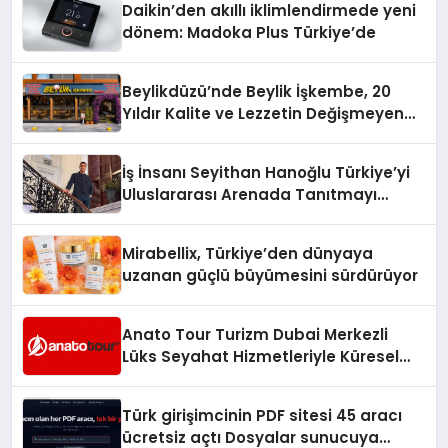
Daikin’den akıllı iklimlendirmede yeni
dönem: Madoka Plus Türkiye’de
Beylikdüzü’nde Beylik İşkembe, 20
Yıldır Kalite ve Lezzetin Değişmeyen
Adresi
İş İnsanı Seyithan Hanoğlu Türkiye’yi
Uluslararası Arenada Tanıtmayı
Hedefliyor
Mirabellix, Türkiye’den dünyaya
uzanan güçlü büyümesini sürdürüyor
Anato Tour Turizm Dubai Merkezli
Lüks Seyahat Hizmetleriyle Küresel
Turizmde Öne Çıkıyor
Türk girişimcinin PDF sitesi 45 aracı
ücretsiz açtı Dosyalar sunucuya