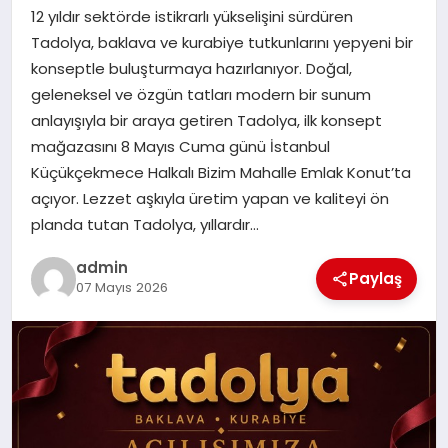
12 yıldır sektörde istikrarlı yükselişini sürdüren
SAĞLIK
Tadolya, baklava ve kurabiye tutkunlarını yepyeni bir
konseptle buluşturmaya hazırlanıyor. Doğal,
SPOR
geleneksel ve özgün tatları modern bir sunum
anlayışıyla bir araya getiren Tadolya, ilk konsept
TEKNOLOJI
mağazasını 8 Mayıs Cuma günü İstanbul
Küçükçekmece Halkalı Bizim Mahalle Emlak Konut’ta
YAŞAM
açıyor. Lezzet aşkıyla üretim yapan ve kaliteyi ön
planda tutan Tadolya, yıllardır…
admin
Paylaş
07 Mayıs 2026