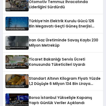
Otomotiv Temmuz İhracatında
Liderliğini Sürdürdü
Türkiye’nin Elektrik Kurulu Gücü 126
Bin Megavatı Geçti Güneş Enerjisi
Yükselişte
İran Gaz Üretiminde Savaş Kaybı 230
Milyon Metreküp
Ticaret Bakanlığı Servis Ücreti
Konusunda Tüketicileri Uyardı
Standart Altının Kilogram Fiyatı Yüzde
1,2 Düşüşle 6 Milyon 134 Bin Liraya
Geriledi
Borsa İstanbul Yükselişle Kapanış
Yaptı Günlük Veriler Açıklandı