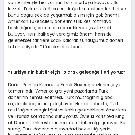
yöntemleriyle her zaman farkını ortaya koyuyor. Bu
lezzet, Türk mutfağının en değerli miraslarından biri ve
bunu doğru şekilde yaşatmak bizim için çok önemli.
Amerikan tüketicileri, dönerimizi ilk kez tatmaya
başladığında, aradıkları o otantik ve eşsiz lezzeti
buluyor. Hem kaliteye verdiğimiz önemi hem de
geleneksel tariflere sadık kalarak sunduğumuz döneri
takdir ediyorlar” ifadelerini kullandı.
”Türkiye’nin kültür elçisi olarak geleceğe ilerliyoruz”
Döner Point’in Kurucusu Faruk Güvenç sözlerini şöyle
tamamladı: “Amerika gibi yeni pazarlarda Türk
dönerinin temsil edilmesi, Türk mutfağının global
ölçekteki başarısını pekiştiriyor. Her bir tabakta, Türk
mutfağının zenginliğini ve köklü geleneklerini Amerikan
ve Fransız sofralarına sunuyoruz. Öyle ki Paris’teki King
of Döner isimli restoranımız da oldukça ilgi görüyor. Bu
süreç, Türk dönerinin dünyadaki hak ettiği yerini