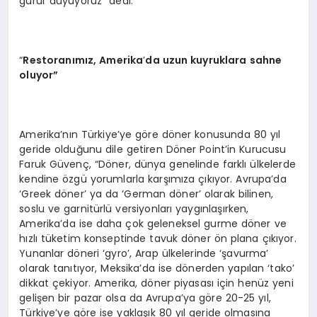
gurur duyuyoruz” dedi.
“
Restoran
ımız, Amerika
’
da uzun kuyruklara sahne
oluyor”
Amerika’nın Türkiye’ye göre döner konusunda 80 yıl
geride olduğunu dile getiren Döner Point’in Kurucusu
Faruk Güvenç, “Döner, dünya genelinde farklı ülkelerde
kendine özgü yorumlarla karşımıza çıkıyor. Avrupa’da
‘Greek döner’ ya da ‘German döner’ olarak bilinen,
soslu ve garnitürlü versiyonları yaygınlaşırken,
Amerika’da ise daha çok geleneksel gurme döner ve
hızlı tüketim konseptinde tavuk döner ön plana çıkıyor.
Yunanlar döneri ‘gyro’, Arap ülkelerinde ‘şavurma’
olarak tanıtıyor, Meksika’da ise dönerden yapılan ‘tako’
dikkat çekiyor. Amerika, döner piyasası için henüz yeni
gelişen bir pazar olsa da Avrupa’ya göre 20-25 yıl,
Türkiye’ye göre ise yaklaşık 80 yıl geride olmasına