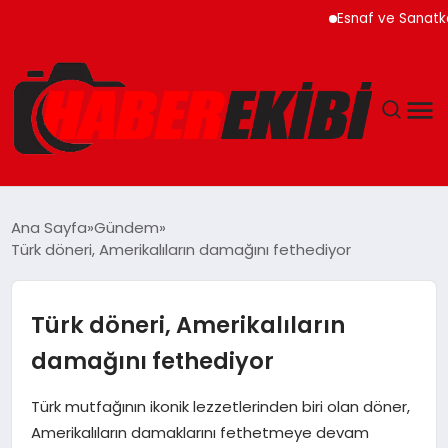
Esnaf ve Sanatkar Krediler
ANASAYFA
Ana Sayfa
Gündem
Türk döneri, Amerikalıların damağını fethediyor
GÜNCEL
EĞITIM
Türk döneri, Amerikalıların
damağını fethediyor
EKONOMI
Türk mutfağının ikonik lezzetlerinden biri olan döner,
MAGAZIN
Amerikalıların damaklarını fethetmeye devam