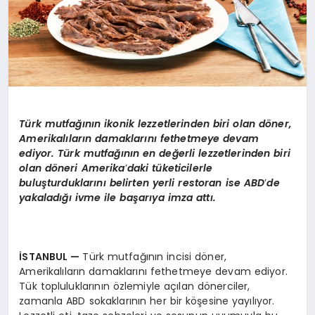
Türk mutfağının ikonik lezzetlerinden biri olan d
ö
ner,
Amerikalıların damaklarını fethetmeye devam
ediyor. Türk mutfağını
n en de
ğerli lezzetlerinden biri
olan d
ö
neri Amerika
’
daki tüketicilerle
buluşturduklarını belirten yerli restoran ise ABD
’
de
yakaladığı ivme ile başarıya imza attı.
İSTANBUL
—
Türk mutfağının incisi döner,
Amerikalıların damaklarını fethetmeye devam ediyor.
Tük topluluklarının özlemiyle açılan dönerciler,
zamanla ABD sokaklarının her bir köşesine yayılıyor.