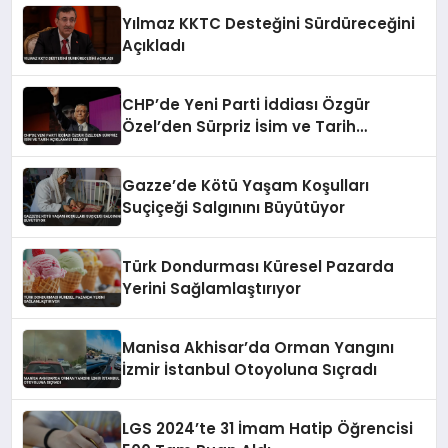
Yılmaz KKTC Desteğini Sürdüreceğini
Açıkladı
CHP’de Yeni Parti İddiası Özgür
Özel’den Sürpriz İsim ve Tarih
Açıklaması Gelecek
Gazze’de Kötü Yaşam Koşulları
Suçiçeği Salgınını Büyütüyor
Türk Dondurması Küresel Pazarda
Yerini Sağlamlaştırıyor
Manisa Akhisar’da Orman Yangını
İzmir İstanbul Otoyoluna Sıçradı
LGS 2024’te 31 İmam Hatip Öğrencisi