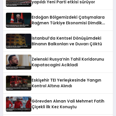
yapıldı Yeni Parti etkisi sürüyor
Erdoğan Bölgemizdeki Çatışmalara
Rağmen Türkiye Ekonomisi Dimdik
Ayakta Dedi
İstanbul’da Kentsel Dönüşümdeki
Binanın Balkonları ve Duvarı Çöktü
Zelenski Rusya’nin Tahil Koridorunu
Kapatacagini Acikladi
Eskişehir TEI Yerleşkesinde Yangın
Kontrol Altına Alındı
Görevden Alınan Vali Mehmet Fatih
Çiçekli İlk Kez Konuştu