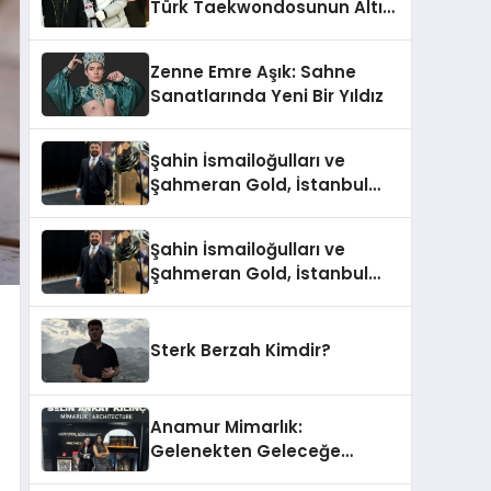
Türk Taekwondosunun Altın
Yumruğu
Zenne Emre Aşık: Sahne
Sanatlarında Yeni Bir Yıldız
Şahin İsmailoğulları ve
Şahmeran Gold, İstanbul
Altın Fuarı’nda Sektöre
Damga Vurdu
Şahin İsmailoğulları ve
Şahmeran Gold, İstanbul
Altın Fuarı’nda Sektöre
Damga Vurdu
Sterk Berzah Kimdir?
Anamur Mimarlık:
Gelenekten Geleceğe
Modern Dokunuşlar