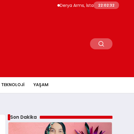
Derya Arms, İstanbul Prohunt 2026’da yeni nesil 
22:02:34
TEKNOLOJI
YAŞAM
Son Dakika