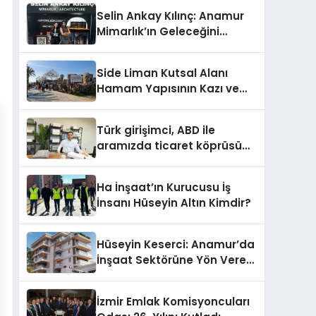
Selin Ankay Kılınç: Anamur
Mimarlık’ın Geleceğini
Şekillendiren Yöneticisi
Side Liman Kutsal Alanı
Hamam Yapısının Kazı ve
Onarımı Selectum
Hotels&Resorts’un da
Türk girişimci, ABD ile
Katkılarıyla Tamamlandı
aramızda ticaret köprüsü
inşa etti
Ha İnşaat’ın Kurucusu İş
İnsanı Hüseyin Altın Kimdir?
Hüseyin Keserci: Anamur’da
İnşaat Sektörüne Yön Veren
İsim
İzmir Emlak Komisyoncuları