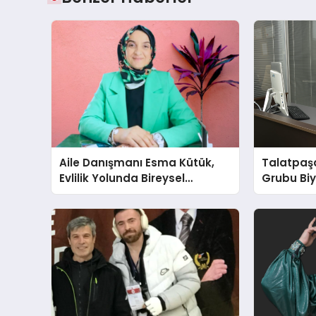
Aile Danışmanı Esma Kütük,
Talatpaş
Evlilik Yolunda Bireysel
Grubu Bi
Farkındalığın ve Sınırların
Dr. Ahme
Gücünü Anlatıyor