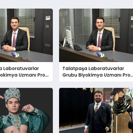
a Laboratuvarlar
Talatpaşa Laboratuvarlar
yokimya Uzmanı Prof.
Grubu Biyokimya Uzmanı Prof
t Var
Dr. Ahmet Var