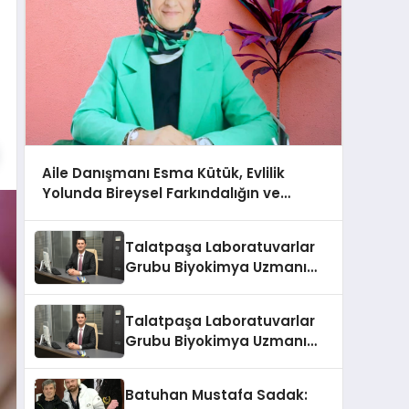
Aile Danışmanı Esma Kütük, Evlilik
Yolunda Bireysel Farkındalığın ve
Sınırların Gücünü Anlatıyor
Talatpaşa Laboratuvarlar
Grubu Biyokimya Uzmanı
Prof. Dr. Ahmet Var
Talatpaşa Laboratuvarlar
Grubu Biyokimya Uzmanı
Prof. Dr. Ahmet Var
Batuhan Mustafa Sadak: