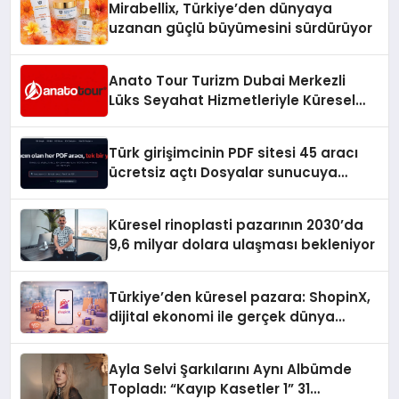
Mirabellix, Türkiye’den dünyaya
uzanan güçlü büyümesini sürdürüyor
Anato Tour Turizm Dubai Merkezli
Lüks Seyahat Hizmetleriyle Küresel
Turizmde Öne Çıkıyor
Türk girişimcinin PDF sitesi 45 aracı
ücretsiz açtı Dosyalar sunucuya
gitmiyor
Küresel rinoplasti pazarının 2030’da
9,6 milyar dolara ulaşması bekleniyor
Türkiye’den küresel pazara: ShopinX,
dijital ekonomi ile gerçek dünya
alışverişini bir araya getirmeyi
hedefliyor
Ayla Selvi Şarkılarını Aynı Albümde
Topladı: “Kayıp Kasetler 1” 31