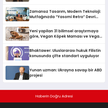
Temmuz’da Yayında
Zamansız Tasarım, Modern Teknoloji:
Mutfağınızda “Yasomi Retro” Devri
Başlıyor!
Yeni yapilan 31 bilimsel araştırmaya
göre, Vegan Köpek Maması ve Vegan
Kedi Mamasının İyi Sindirildiğini
Ortaya Koydu
Bhaktawer: Uluslararası hukuk Filistin
konusunda çifte standart uyguluyor
Yunan uzman: Ukrayna savaşı bir ABD
projesi
Haberin Doğru Adresi