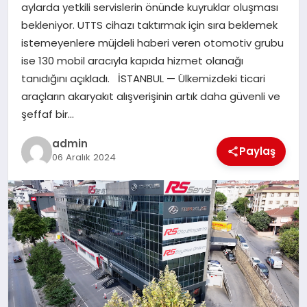
aylarda yetkili servislerin önünde kuyruklar oluşması
SAĞLIK
bekleniyor. UTTS cihazı taktırmak için sıra beklemek
istemeyenlere müjdeli haberi veren otomotiv grubu
SPOR
ise 130 mobil aracıyla kapıda hizmet olanağı
tanıdığını açıkladı. İSTANBUL — Ülkemizdeki ticari
TEKNOLOJI
araçların akaryakıt alışverişinin artık daha güvenli ve
şeffaf bir…
YAŞAM
admin
Paylaş
06 Aralık 2024