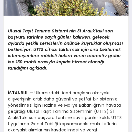
Ulusal Taşıt Tanıma Sistemi
’
nin 31 Aralık
’
taki son
başvuru tarihine sayılı günler kalırken, gelecek
aylarda yetkili servislerin
ö
nünde kuyruklar oluş
mas
ı
bekleniyor. UTTS cihazı taktırmak için sıra beklemek
istemeyenlere müjdeli haberi veren otomotiv grubu
ise 130 mobil aracıyla kapıda hizmet olanağı
tanıdığını açıkladı.
İSTANBUL
—
Ülkemizdeki ticari araçların akaryakıt
alışverişinin artık daha güvenli ve şeffaf bir sistemle
yönetilmesi için Hazine ve Maliye Bakanlığı’nın hayata
geçirdiği Ulusal Taşıt Tanıma Sistemi’nin (UTTS) 31
Aralık’taki son başvuru tarihine sayılı günler kaldı. UTTS
Uygulama Genel Tebliği kapsamındaki mükelleflerin
akaryakıt alımlarının kaydedilmesi ve vergi