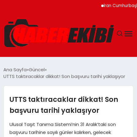
İran Cumhurbaşkanı Pezeş
ANASAYFA
Ana Sayfa
Güncel
UTTS taktıracaklar dikkat! Son başvuru tarihi yaklaşıyor
GÜNCEL
EĞITIM
UTTS taktıracaklar dikkat! Son
başvuru tarihi yaklaşıyor
EKONOMI
Ulusal Taşıt Tanıma Sistemi’nin 31 Aralık’taki son
MAGAZIN
başvuru tarihine sayılı günler kalırken, gelecek