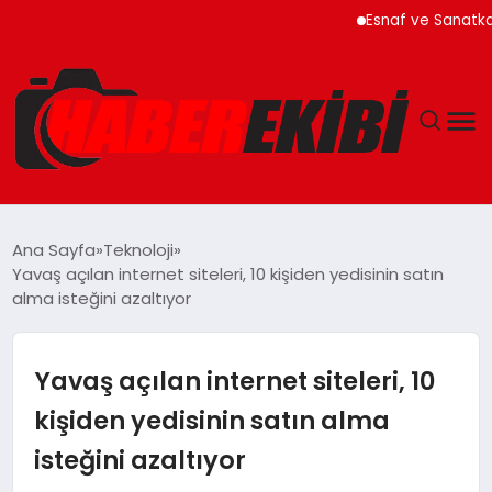
Esnaf ve Sanatkar Kredi
ANASAYFA
Ana Sayfa
Teknoloji
Yavaş açılan internet siteleri, 10 kişiden yedisinin satın
GÜNCEL
alma isteğini azaltıyor
EĞITIM
Yavaş açılan internet siteleri, 10
EKONOMI
kişiden yedisinin satın alma
isteğini azaltıyor
MAGAZIN