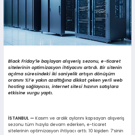
Black Friday
’
le başlayan alışveriş sezonu, e-ticaret
sitelerinin optimizasyon ihtiyacını artırdı. Bir sitenin
açılma süresindeki iki saniyelik artışı
n d
ö
nüşüm
oranını %1’e yakın azalttığına dikkat ç
eken
yerli web
hosting sa
ğ
lay
ıcısı, internet sitesi hızının satışlara
etkisine vurgu yaptı.
İSTANBUL
—
Kasım ve aralık aylarını kapsayan alışveriş
sezonu tüm hızıyla devam ederken, e-ticaret
sitelerinin optimizasyon ihtiyacı arttı. 10 kişiden 7’sinin