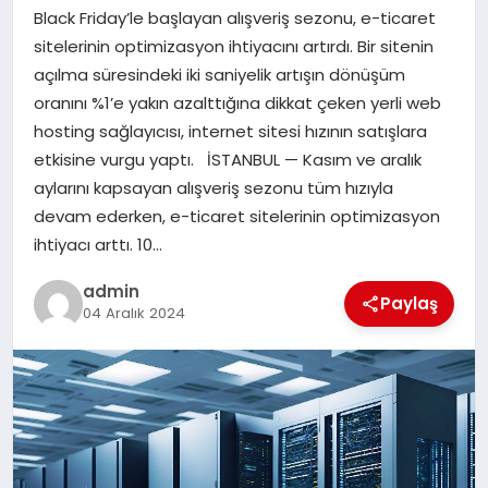
Black Friday’le başlayan alışveriş sezonu, e-ticaret
SAĞLIK
sitelerinin optimizasyon ihtiyacını artırdı. Bir sitenin
açılma süresindeki iki saniyelik artışın dönüşüm
SPOR
oranını %1’e yakın azalttığına dikkat çeken yerli web
hosting sağlayıcısı, internet sitesi hızının satışlara
TEKNOLOJI
etkisine vurgu yaptı. İSTANBUL — Kasım ve aralık
aylarını kapsayan alışveriş sezonu tüm hızıyla
YAŞAM
devam ederken, e-ticaret sitelerinin optimizasyon
ihtiyacı arttı. 10…
admin
Paylaş
04 Aralık 2024