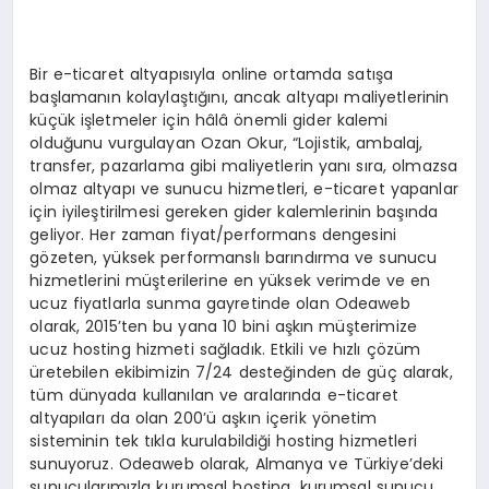
Bir e-ticaret altyapısıyla online ortamda satışa
başlamanın kolaylaştığını, ancak altyapı maliyetlerinin
küçük işletmeler için hâlâ önemli gider kalemi
olduğunu vurgulayan Ozan Okur, “Lojistik, ambalaj,
transfer, pazarlama gibi maliyetlerin yanı sıra, olmazsa
olmaz altyapı ve sunucu hizmetleri, e-ticaret yapanlar
için iyileştirilmesi gereken gider kalemlerinin başında
geliyor. Her zaman fiyat/performans dengesini
gözeten, yüksek performanslı barındırma ve sunucu
hizmetlerini müşterilerine en yüksek verimde ve en
ucuz fiyatlarla sunma gayretinde olan Odeaweb
olarak, 2015’ten bu yana 10 bini aşkın müşterimize
ucuz hosting hizmeti sağladık. Etkili ve hızlı çözüm
üretebilen ekibimizin 7/24 desteğinden de güç alarak,
tüm dünyada kullanılan ve aralarında e-ticaret
altyapıları da olan 200’ü aşkın içerik yönetim
sisteminin tek tıkla kurulabildiği hosting hizmetleri
sunuyoruz. Odeaweb olarak, Almanya ve Türkiye’deki
sunucularımızla kurumsal hosting, kurumsal sunucu,