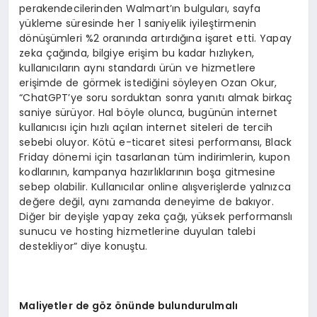
perakendecilerinden Walmart’ın bulguları, sayfa
yükleme süresinde her 1 saniyelik iyileştirmenin
dönüşümleri %2 oranında artırdığına işaret etti. Yapay
zeka çağında, bilgiye erişim bu kadar hızlıyken,
kullanıcıların aynı standardı ürün ve hizmetlere
erişimde de görmek istediğini söyleyen Ozan Okur,
“ChatGPT’ye soru sorduktan sonra yanıtı almak birkaç
saniye sürüyor. Hal böyle olunca, bugünün internet
kullanıcısı için hızlı açılan internet siteleri de tercih
sebebi oluyor. Kötü e-ticaret sitesi performansı, Black
Friday dönemi için tasarlanan tüm indirimlerin, kupon
kodlarının, kampanya hazırlıklarının boşa gitmesine
sebep olabilir. Kullanıcılar online alışverişlerde yalnızca
değere değil, aynı zamanda deneyime de bakıyor.
Diğer bir deyişle yapay zeka çağı, yüksek performanslı
sunucu ve hosting hizmetlerine duyulan talebi
destekliyor” diye konuştu.
Maliyetler de g
ö
z
ö
nünde bulundurulmalı