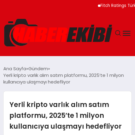
Fitch Ratings Türkiye Bo
ANASAYFA
Ana Sayfa
Gündem
Yerli kripto varlık alım satım platformu, 2025’te 1 milyon
GÜNCEL
kullanıcıya ulaşmayı hedefliyor
EĞITIM
Yerli kripto varlık alım satım
EKONOMI
platformu, 2025’te 1 milyon
kullanıcıya ulaşmayı hedefliyor
MAGAZIN