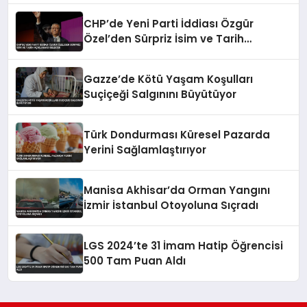
CHP’de Yeni Parti İddiası Özgür
Özel’den Sürpriz İsim ve Tarih
Açıklaması Gelecek
Gazze’de Kötü Yaşam Koşulları
Suçiçeği Salgınını Büyütüyor
Türk Dondurması Küresel Pazarda
Yerini Sağlamlaştırıyor
Manisa Akhisar’da Orman Yangını
İzmir İstanbul Otoyoluna Sıçradı
LGS 2024’te 31 İmam Hatip Öğrencisi
500 Tam Puan Aldı