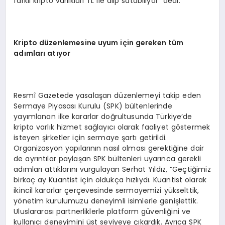
farklı kripto varlıkları TL ile alıp satabiliyor” dedi.
Kripto düzenlemesine uyum için gereken tüm
adımları atıyor
Resmî Gazetede yasalaşan düzenlemeyi takip eden
Sermaye Piyasası Kurulu (SPK) bültenlerinde
yayımlanan ilke kararlar doğrultusunda Türkiye’de
kripto varlık hizmet sağlayıcı olarak faaliyet göstermek
isteyen şirketler için sermaye şartı getirildi.
Organizasyon yapılarının nasıl olması gerektiğine dair
de ayrıntılar paylaşan SPK bültenleri uyarınca gerekli
adımları attıklarını vurgulayan Serhat Yıldız, “Geçtiğimiz
birkaç ay Kuantist için oldukça hızlıydı. Kuantist olarak
ikincil kararlar çerçevesinde sermayemizi yükselttik,
yönetim kurulumuzu deneyimli isimlerle genişlettik.
Uluslararası partnerliklerle platform güvenliğini ve
kullanıcı deneyimini üst seviyeye çıkardık. Ayrıca SPK