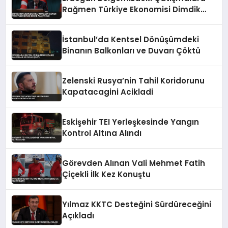
Rağmen Türkiye Ekonomisi Dimdik
Ayakta Dedi
İstanbul’da Kentsel Dönüşümdeki
Binanın Balkonları ve Duvarı Çöktü
Zelenski Rusya’nin Tahil Koridorunu
Kapatacagini Acikladi
Eskişehir TEI Yerleşkesinde Yangın
Kontrol Altına Alındı
Görevden Alınan Vali Mehmet Fatih
Çiçekli İlk Kez Konuştu
Yılmaz KKTC Desteğini Sürdüreceğini
Açıkladı