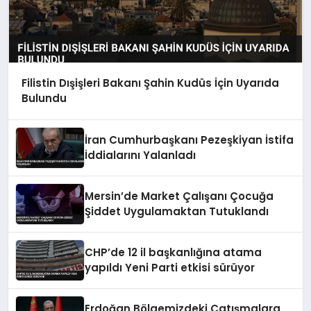
Filistin Dışişleri Bakanı Şahin Kudüs İçin Uyarıda
Bulundu
İran Cumhurbaşkanı Pezeşkiyan İstifa
İddialarını Yalanladı
Mersin’de Market Çalışanı Çocuğa
Şiddet Uygulamaktan Tutuklandı
CHP’de 12 il başkanlığına atama
yapıldı Yeni Parti etkisi sürüyor
Erdoğan Bölgemizdeki Çatışmalara