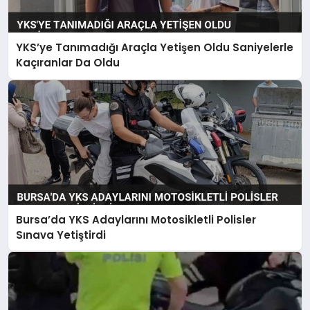
SAĞLIK
YKS’ye Tanımadığı Araçla Yetişen Oldu Saniyelerle
SPOR
Kaçıranlar Da Oldu
TEKNOLOJI
YAŞAM
Bursa’da YKS Adaylarını Motosikletli Polisler
Sınava Yetiştirdi